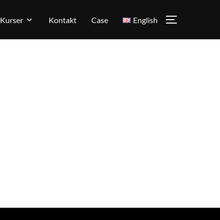
Kurser
Kontakt
Case
English
SLÅ PÅ/AV