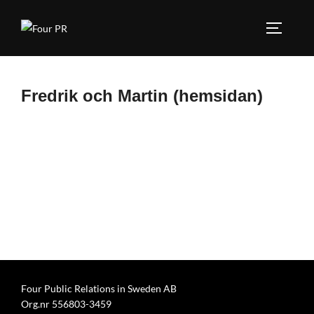
Hoppa
till
SLÅ PÅ
innehåll
Fredrik och Martin (hemsidan)
Four Public Relations in Sweden AB
Org.nr 556803-3459