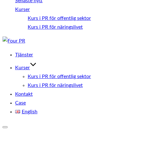
Senaste nytt
Kurser
Kurs i PR för offentlig sektor
Kurs i PR för näringslivet
Hoppa
till
Tjänster
innehåll
Kurser
Kurs i PR för offentlig sektor
Kurs i PR för näringslivet
Kontakt
Case
English
Slå
på/av