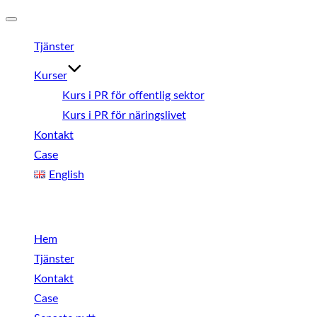
Slå
Tjänster
på/av
navigering
Kurser
Kurs i PR för offentlig sektor
Kurs i PR för näringslivet
Kontakt
Case
English
Meny
Hem
Tjänster
Kontakt
Case