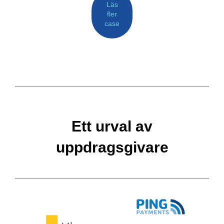
Läs
fler
case
Ett urval av
uppdragsgivare