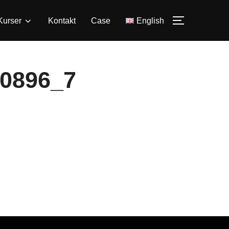
Kurser
Kontakt
Case
English
SLÅ PÅ/A
0896_7