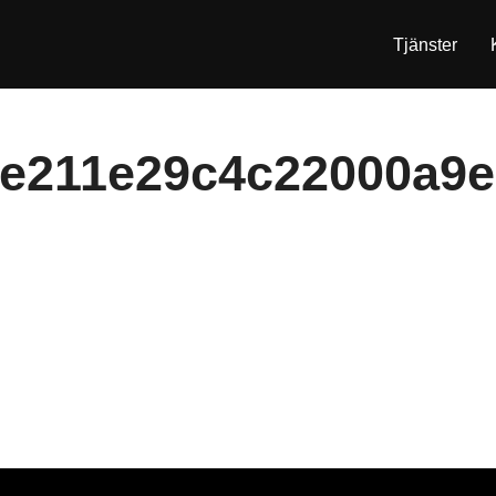
Tjänster
e211e29c4c22000a9e