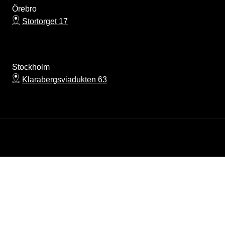
Örebro
Stortorget 17
Stockholm
Klarabergsviadukten 63