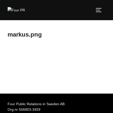
Hoppa
till
SLÅ PÅ
innehåll
markus.png
Four Public Relations in Sweden AB
Org.nr 556803-3459