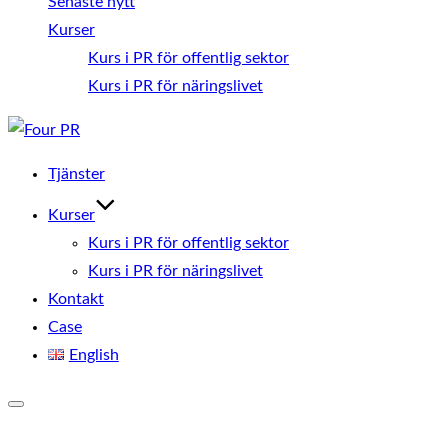
Senaste nytt
Kurser
Kurs i PR för offentlig sektor
Kurs i PR för näringslivet
Hoppa
till
Tjänster
innehåll
Kurser
Kurs i PR för offentlig sektor
Kurs i PR för näringslivet
Kontakt
Case
English
Slå
på/av