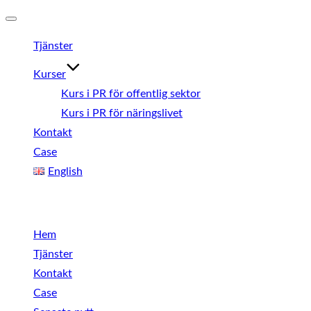
Slå
Tjänster
på/av
navigering
Kurser
Kurs i PR för offentlig sektor
Kurs i PR för näringslivet
Kontakt
Case
English
Meny
Hem
Tjänster
Kontakt
Case