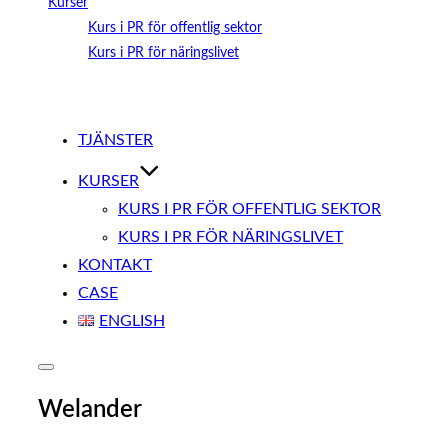
Kurser
Kurs i PR för offentlig sektor
Kurs i PR för näringslivet
Hoppa
till
TJÄNSTER
innehåll
KURSER
KURS I PR FÖR OFFENTLIG SEKTOR
KURS I PR FÖR NÄRINGSLIVET
KONTAKT
CASE
ENGLISH
Slå
på/av
Welander
sidopanel
och
navigation