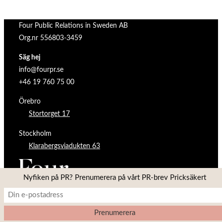
Four Public Relations in Sweden AB
Org.nr 556803-3459
Säg hej
info@fourpr.se
+46 19 760 75 00
Örebro
Stortorget 17
Stockholm
Klarabergsviadukten 63
Nyfiken på PR? Prenumerera på vårt PR-brev Pricksäkert
Copyright © 2026 Four PR
Inspiro Theme
av
WPZOOM