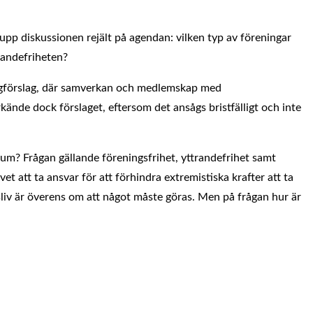
pp diskussionen rejält på agendan: vilken typ av föreningar
randefriheten?
 lagförslag, där samverkan och medlemskap med
rkände dock förslaget, eftersom det ansågs bristfälligt och inte
a rum? Frågan gällande föreningsfrihet, yttrandefrihet samt
et att ta ansvar för att förhindra extremistiska krafter att ta
ngsliv är överens om att något måste göras. Men på frågan hur är