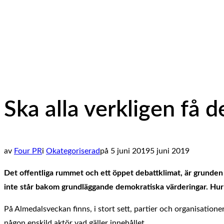
navigation
Ska alla verkligen få d
Publicerat
av
Four PR
i
Okategoriserad
på
5 juni 2019
5 juni 2019
den
Det offentliga rummet och ett öppet debattklimat, är grunden f
inte står bakom grundläggande demokratiska värderingar. Hur l
På Almedalsveckan finns, i stort sett, partier och organisatione
någon enskild aktör vad gäller innehållet.