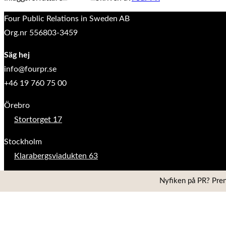
Four Public Relations in Sweden AB
Org.nr 556803-3459
Säg hej
info@fourpr.se
+46 19 760 75 00
Örebro
Stortorget 17
Stockholm
Klarabergsviadukten 63
Nyfiken på PR? Pren
Copyright © 2026 Four PR
Inspiro Theme
av
WPZOOM