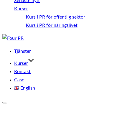
Senaste nytt
Kurser
Kurs i PR för offentlig sektor
Kurs i PR för näringslivet
Hoppa
till
Tjänster
innehåll
Kurser
Kontakt
Case
English
Slå
på/av
sidopanel
och