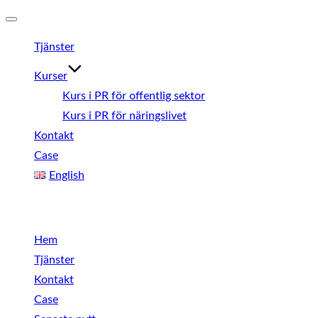
Slå
Tjänster
på/av
navigering
Kurser
Kurs i PR för offentlig sektor
Kurs i PR för näringslivet
Kontakt
Case
English
Meny
Hem
Tjänster
Kontakt
Case