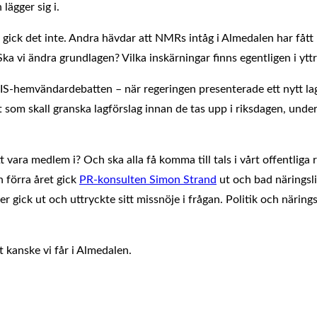
lägger sig i.
ck det inte. Andra hävdar att NMRs intåg i Almedalen har fått u
ka vi ändra grundlagen? Vilka inskärningar finns egentligen i ytt
av IS-hemvändardebatten – när regeringen presenterade ett nytt
t som skall granska lagförslag innan de tas upp i riksdagen, unde
tt vara medlem i? Och ska alla få komma till tals i vårt offentlig
 förra året gick
PR-konsulten Simon Strand
ut och bad näringsliv
er gick ut och uttryckte sitt missnöje i frågan. Politik och näri
 kanske vi får i Almedalen.