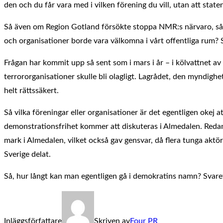
den och du får vara med i vilken förening du vill, utan att staten 
Så även om Region Gotland försökte stoppa NMR:s närvaro, så gi
och organisationer borde vara välkomna i vårt offentliga rum? S
Frågan har kommit upp så sent som i mars i år – i kölvattnet 
terrororganisationer skulle bli olagligt. Lagrådet, den myndighe
helt rättssäkert.
Så vilka föreningar eller organisationer är det egentligen okej a
demonstrationsfrihet kommer att diskuteras i Almedalen. Redan
mark i Almedalen, vilket också gav gensvar, då flera tunga aktör
Sverige delat.
Så, hur långt kan man egentligen gå i demokratins namn? Svaret
Inläggsförfattare
Skriven av
Four PR