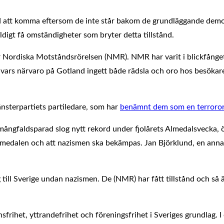
nd att komma eftersom de inte står bakom de grundläggande demo
äldigt få omständigheter som bryter detta tillstånd.
nd är Nordiska Motståndsrörelsen (NMR). NMR har varit i blickfång
 vars närvaro på Gotland ingett både rädsla och oro hos besökare 
änsterpartiets partiledare, som har
benämnt dem som en terroror
 mångfaldsparad slog nytt rekord under fjolårets Almedalsvecka, ö
lmedalen och att nazismen ska bekämpas. Jan Björklund, en annan
ll Sverige undan nazismen. De (NMR) har fått tillstånd och så är 
frihet, yttrandefrihet och föreningsfrihet i Sveriges grundlag. I