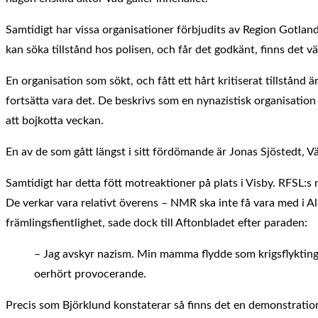
Samtidigt har vissa organisationer förbjudits av Region Gotla
kan söka tillstånd hos polisen, och får det godkänt, finns det v
En organisation som sökt, och fått ett hårt kritiserat tillstå
fortsätta vara det. De beskrivs som en nynazistisk organisation
att bojkotta veckan.
En av de som gått längst i sitt fördömande är Jonas Sjöstedt, V
Samtidigt har detta fött motreaktioner på plats i Visby. RFSL:s
De verkar vara relativt överens – NMR ska inte få vara med i A
främlingsfientlighet, sade dock till Aftonbladet efter paraden:
– Jag avskyr nazism. Min mamma flydde som krigsflykting ti
oerhört provocerande.
Precis som Björklund konstaterar så finns det en demonstrations