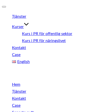
Slå
Tjänster
på/av
navigering
Kurser
Kurs i PR för offentlig sektor
Kurs i PR för näringslivet
Kontakt
Case
English
Meny
Hem
Tjänster
Kontakt
Case