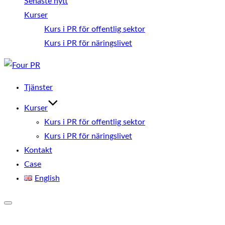
Senaste nytt
Kurser
Kurs i PR för offentlig sektor
Kurs i PR för näringslivet
Hoppa
till
Tjänster
innehåll
Kurser
Kurs i PR för offentlig sektor
Kurs i PR för näringslivet
Kontakt
Case
English
Slå
på/av