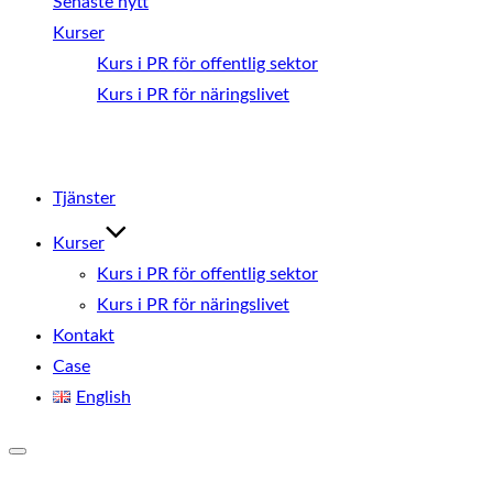
Senaste nytt
Kurser
Kurs i PR för offentlig sektor
Kurs i PR för näringslivet
Hoppa
till
Tjänster
innehåll
Kurser
Kurs i PR för offentlig sektor
Kurs i PR för näringslivet
Kontakt
Case
English
Slå