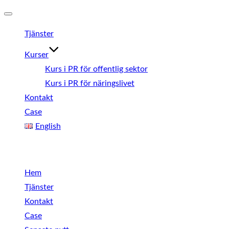
Slå
Tjänster
på/av
navigering
Kurser
Kurs i PR för offentlig sektor
Kurs i PR för näringslivet
Kontakt
Case
English
Meny
Hem
Tjänster
Kontakt
Case