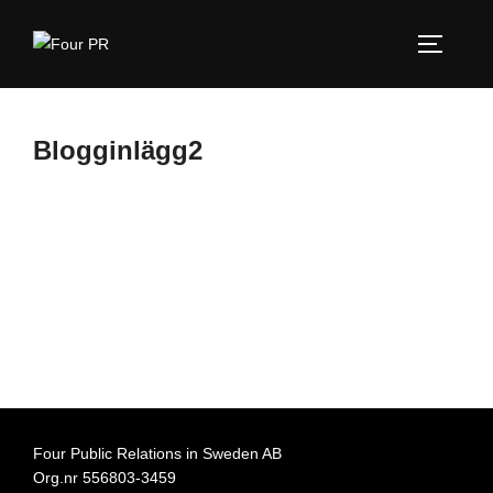
Hoppa
till
SLÅ PÅ
innehåll
Blogginlägg2
Four Public Relations in Sweden AB
Org.nr 556803-3459