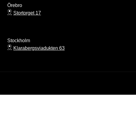
Örebro
Stortorget 17
Stockholm
Klarabergsviadukten 63