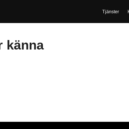
Tjänster
r känna