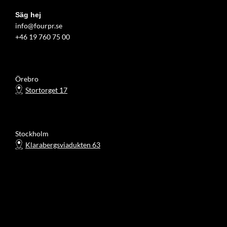
Säg hej
info@fourpr.se
+46 19 760 75 00
Örebro
Stortorget 17
Stockholm
Klarabergsviadukten 63