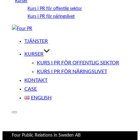
Kurser
Kurs i PR för offentlig sektor
Kurs i PR för näringslivet
Hoppa
till
TJÄNSTER
innehåll
KURSER
KURS I PR FÖR OFFENTLIG SEKTOR
KURS I PR FÖR NÄRINGSLIVET
KONTAKT
CASE
ENGLISH
Slå
på/av
sidopanel
och
Four Public Relations in Sweden AB
navigation