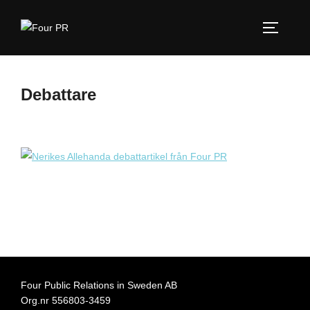
Hoppa
till
SLÅ PÅ
innehåll
Debattare
Four Public Relations in Sweden AB
Org.nr 556803-3459