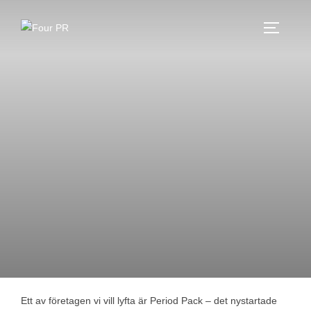
Hoppa
till
SLÅ PÅ
innehåll
Ett av företagen vi vill lyfta är Period Pack – det nystartade