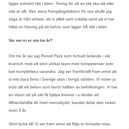
ligger extremt rätt i tiden. Timing för att en idé ska slå eller
inte är allt. Den stora framgångsfaktorn för oss skulle jag
säga är hårt arbete, att vi alltid varit orädda samt att vi har
hittat en lösning på ett behov som ligger SÅ rätt i tiden.
Var ser ni er om tre år?
Om tre år ser jag Period Pack som fortsatt ledande i vår
bransch med ett stort utökat team med kompetenser som
kan komplettera varandra. Jag ser framförallt fram emot att
vi inte bara finns i Sverige utan i övriga världen. Vi möter ju
trots allt ett behov som berör hälften av befolkningen. Vi har
en vision att på sikt få hjälpa kvinnor i u-länder att
tillhandahålla de med mensskydd, kanske detta sker redan
inom 3 år.
Stort lycka till! Vi ser fram emot att följa er fortsatta resa.