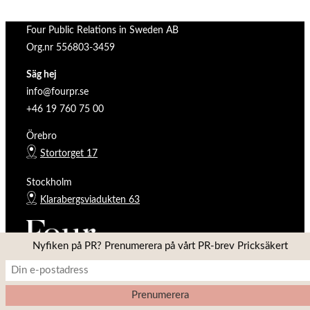
Four Public Relations in Sweden AB
Org.nr 556803-3459
Säg hej
info@fourpr.se
+46 19 760 75 00
Örebro
Stortorget 17
Stockholm
Klarabergsviadukten 63
Nyfiken på PR? Prenumerera på vårt PR-brev Pricksäkert
Copyright © 2026 Four PR
Inspiro Theme
av
WPZOOM