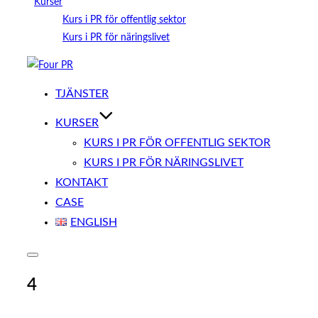
Kurser
Kurs i PR för offentlig sektor
Kurs i PR för näringslivet
Hoppa
till
TJÄNSTER
innehåll
KURSER
KURS I PR FÖR OFFENTLIG SEKTOR
KURS I PR FÖR NÄRINGSLIVET
KONTAKT
CASE
ENGLISH
Slå
på/av
4
sidopanel
och
navigation