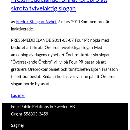
skrota tvivelaktig slogan
Publicerat
av
Fredrik Stengarn
Nyhet
7 mars 2011
Kommentarer är
den
inaktiverade.
PRESSMEDDELANDE 2011-03-07 Four PR nöjda med
beslutet att skrota Örebros tvivelaktiga slogan Med
anledning av dagens nyhet att Örebro skrotar sin slogan
”Överraskande Örebro” vill vi på Four PR passa på att
gratulera Örebrokompaniet och turistchefen Björn Fransson
till ett bra beslut. Redan i höstas var vi inne på att Örebros
slogan borde bytas ut …
”Pressmeddelande:
Läs mer
Bra
Four Public Relations in Sweden AB
av
Org.nr 556803-3459
Örebro
att
Säg hej