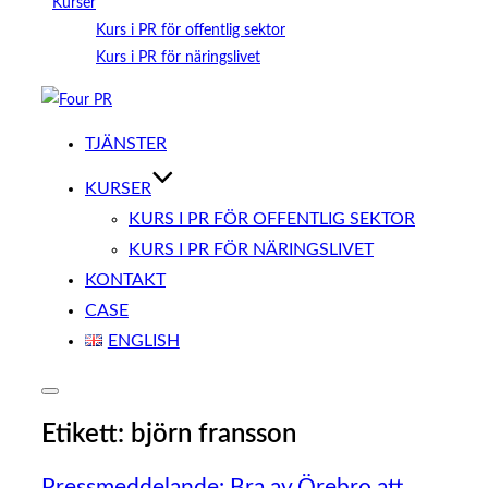
Kurser
Kurs i PR för offentlig sektor
Kurs i PR för näringslivet
Hoppa
till
TJÄNSTER
innehåll
KURSER
KURS I PR FÖR OFFENTLIG SEKTOR
KURS I PR FÖR NÄRINGSLIVET
KONTAKT
CASE
ENGLISH
Slå
på/av
Etikett:
björn fransson
sidopanel
och
navigation
Pressmeddelande: Bra av Örebro att