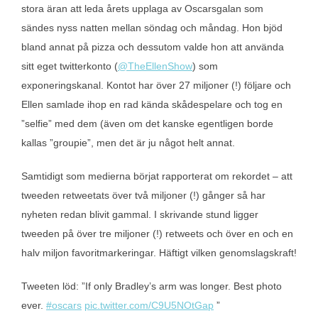
stora äran att leda årets upplaga av Oscarsgalan som
sändes nyss natten mellan söndag och måndag. Hon bjöd
bland annat på pizza och dessutom valde hon att använda
sitt eget twitterkonto (
@TheEllenShow
) som
exponeringskanal. Kontot har över 27 miljoner (!) följare och
Ellen samlade ihop en rad kända skådespelare och tog en
”selfie” med dem (även om det kanske egentligen borde
kallas ”groupie”, men det är ju något helt annat.
Samtidigt som medierna börjat rapporterat om rekordet – att
tweeden retweetats över två miljoner (!) gånger så har
nyheten redan blivit gammal. I skrivande stund ligger
tweeden på över tre miljoner (!) retweets och över en och en
halv miljon favoritmarkeringar. Häftigt vilken genomslagskraft!
Tweeten löd: ”If only Bradley’s arm was longer. Best photo
ever.
#oscars
pic.twitter.com/C9U5NOtGap
”