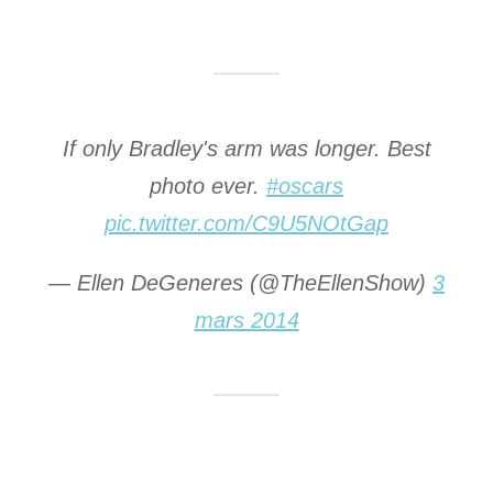
If only Bradley's arm was longer. Best
photo ever.
#oscars
pic.twitter.com/C9U5NOtGap
— Ellen DeGeneres (@TheEllenShow)
3
mars 2014