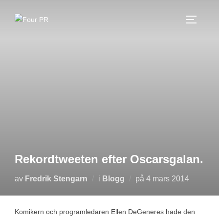
Hoppa
till
SLÅ PÅ
innehåll
Rekordtweeten efter Oscarsgalan.
Publicerat
av
Fredrik Stengarn
i
Blogg
på
4 mars 2014
den
Komikern och programledaren Ellen DeGeneres hade den