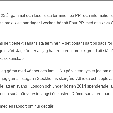
r 23 år gammal och läser sista terminen på PR- och information
 praktik ett par dagar i veckan här på Four PR med att skriva C-
helt perfekt såhär sista terminen – det börjar snart bli dags för 
ld värt. Jag känner att jag har en bred teoretisk grund att stå 
aktisk kunskap.
ag gärna med vänner och familj. Nu på vintern tycker jag om att 
ag gärna i stugan i Stockholms skärgård. Att resa och uppleva n
e jag en sväng i London och under hösten 2014 spenderade jag 
r och surfa när vi reste längst östkusten. Drömresan är en roadt
med en rapport om hur det går!