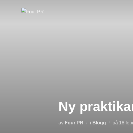
Hoppa
till
innehåll
Ny praktika
Public
av
Four PR
i
Blogg
på
18 feb
den