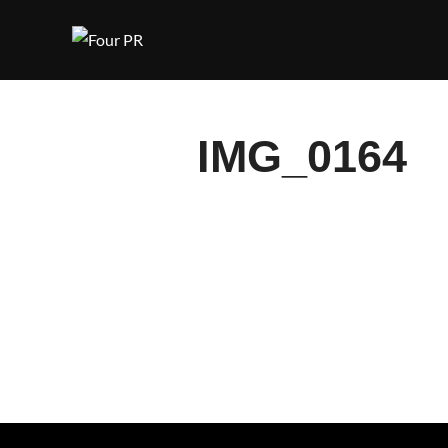
Hoppa
till
innehåll
IMG_0164