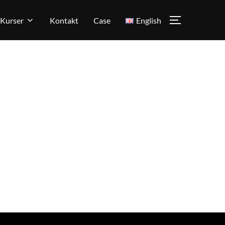
Kurser
Kontakt
Case
English
SLÅ PÅ/AV