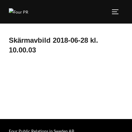
Hoppa
till
SLÅ PÅ
innehåll
Skärmavbild 2018-06-28 kl.
10.00.03
Four Public Relations in Sweden AB