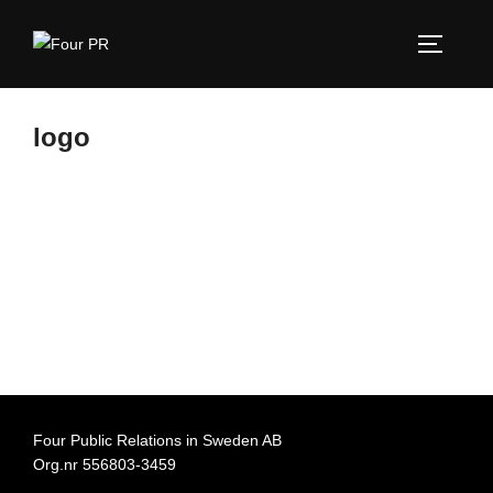
Hoppa
till
SLÅ PÅ
innehåll
logo
Four Public Relations in Sweden AB
Org.nr 556803-3459