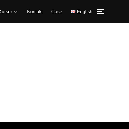
Kurser
Kontakt
Case
English
SLÅ PÅ/A