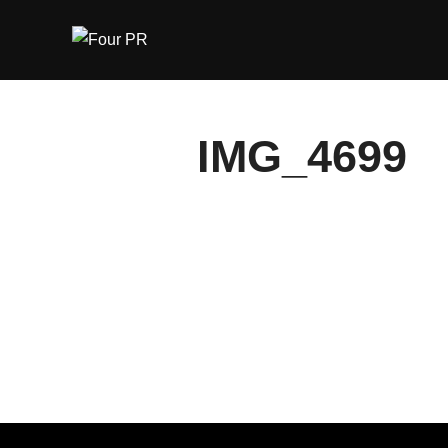
Hoppa
till
innehåll
IMG_4699