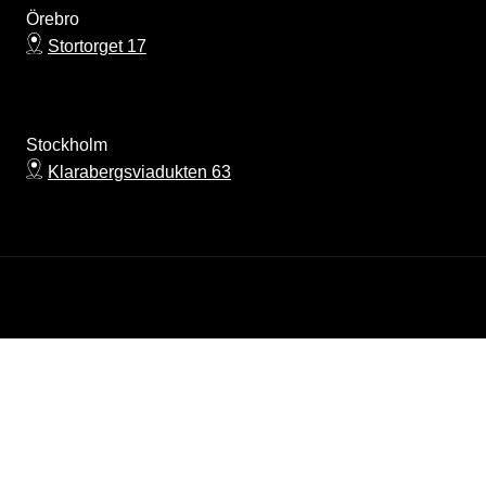
Örebro
Stortorget 17
Stockholm
Klarabergsviadukten 63