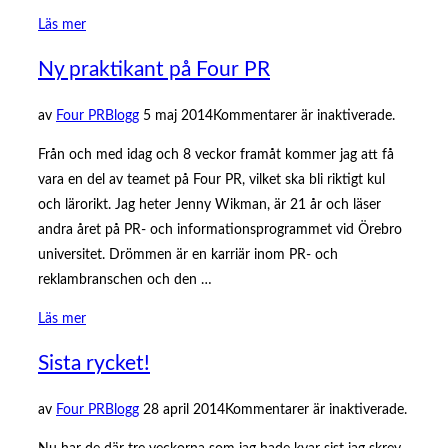
”Hur
Läs mer
är
Ny praktikant på Four PR
det
att
Publicerat
av
Four PR
Blogg
5 maj 2014
Kommentarer är inaktiverade.
ha
den
praktik
Från och med idag och 8 veckor framåt kommer jag att få
på
vara en del av teamet på Four PR, vilket ska bli riktigt kul
Four
och lärorikt. Jag heter Jenny Wikman, är 21 år och läser
PR?”
andra året på PR- och informationsprogrammet vid Örebro
universitet. Drömmen är en karriär inom PR- och
reklambranschen och den …
”Ny
Läs mer
praktikant
Sista rycket!
på
Four
Publicerat
av
Four PR
Blogg
28 april 2014
Kommentarer är inaktiverade.
PR”
den