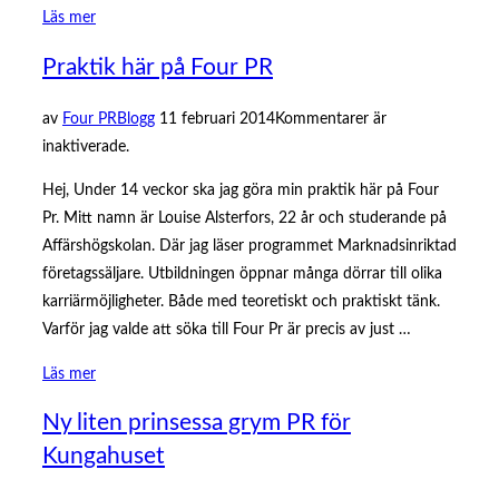
”När
Läs mer
man
Praktik här på Four PR
har
roligt
Publicerat
av
Four PR
Blogg
11 februari 2014
Kommentarer är
går
den
inaktiverade.
tiden
faktiskt
Hej, Under 14 veckor ska jag göra min praktik här på Four
fortare.”
Pr. Mitt namn är Louise Alsterfors, 22 år och studerande på
Affärshögskolan. Där jag läser programmet Marknadsinriktad
företagssäljare. Utbildningen öppnar många dörrar till olika
karriärmöjligheter. Både med teoretiskt och praktiskt tänk.
Varför jag valde att söka till Four Pr är precis av just …
”Praktik
Läs mer
här
Ny liten prinsessa grym PR för
på
Kungahuset
Four
PR”