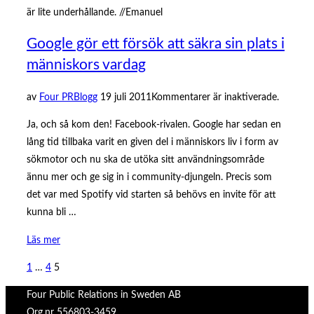
är lite underhållande. //Emanuel
Google gör ett försök att säkra sin plats i
människors vardag
Publicerat
av
Four PR
Blogg
19 juli 2011
Kommentarer är inaktiverade.
den
Ja, och så kom den! Facebook-rivalen. Google har sedan en
lång tid tillbaka varit en given del i människors liv i form av
sökmotor och nu ska de utöka sitt användningsområde
ännu mer och ge sig in i community-djungeln. Precis som
det var med Spotify vid starten så behövs en invite för att
kunna bli …
”Google
Läs mer
gör
Sidnumrering
1
…
4
5
ett
för
försök
Four Public Relations in Sweden AB
inlägg
att
Org.nr 556803-3459