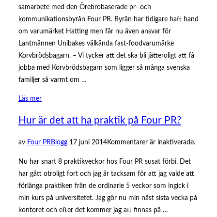
samarbete med den Örebrobaserade pr- och
kommunikationsbyrån Four PR. Byrån har tidigare haft hand
om varumärket Hatting men får nu även ansvar för
Lantmännen Unibakes välkända fast-foodvarumärke
Korvbrödsbagarn. – Vi tycker att det ska bli jätteroligt att få
jobba med Korvbrödsbagarn som ligger så många svenska
familjer så varmt om …
”Four
Läs mer
PR
Hur är det att ha praktik på Four PR?
tar
över
Publicerat
av
Four PR
Blogg
17 juni 2014
Kommentarer är inaktiverade.
Korvbrödsbagarn”
den
Nu har snart 8 praktikveckor hos Four PR susat förbi. Det
har gått otroligt fort och jag är tacksam för att jag valde att
förlänga praktiken från de ordinarie 5 veckor som ingick i
min kurs på universitetet. Jag gör nu min näst sista vecka på
kontoret och efter det kommer jag att finnas på …