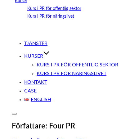
Kurser
Kurs i PR för offentlig sektor
Kurs i PR för näringslivet
Hoppa
till
TJÄNSTER
innehåll
KURSER
KURS I PR FÖR OFFENTLIG SEKTOR
KURS I PR FÖR NÄRINGSLIVET
KONTAKT
CASE
ENGLISH
Slå
på/av
Författare:
Four PR
sidopanel
och
navigation