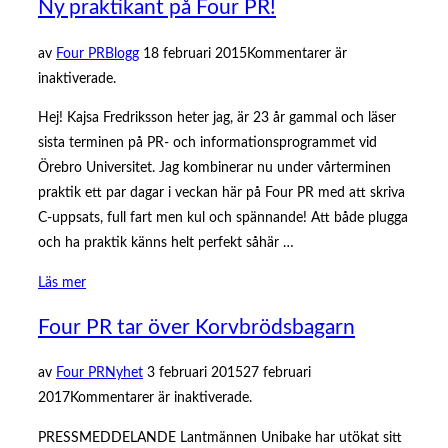
Ny praktikant på Four PR!
Publicerat
av
Four PR
Blogg
18 februari 2015
Kommentarer är
den
inaktiverade.
Hej! Kajsa Fredriksson heter jag, är 23 år gammal och läser
sista terminen på PR- och informationsprogrammet vid
Örebro Universitet. Jag kombinerar nu under vårterminen
praktik ett par dagar i veckan här på Four PR med att skriva
C-uppsats, full fart men kul och spännande! Att både plugga
och ha praktik känns helt perfekt såhär …
”Ny
Läs mer
praktikant
Four PR tar över Korvbrödsbagarn
på
Four
Publicerat
av
Four PR
Nyhet
3 februari 2015
27 februari
PR!”
den
2017
Kommentarer är inaktiverade.
PRESSMEDDELANDE Lantmännen Unibake har utökat sitt