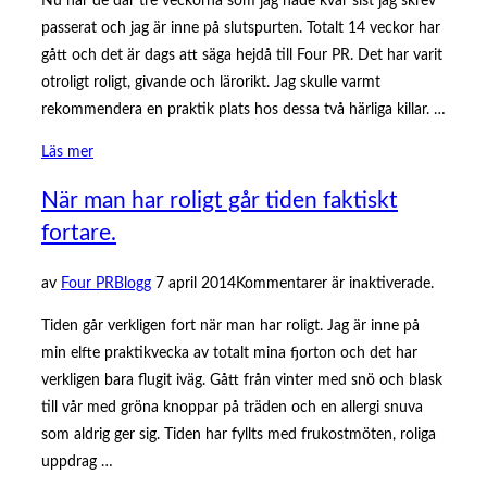
Nu har de där tre veckorna som jag hade kvar sist jag skrev
passerat och jag är inne på slutspurten. Totalt 14 veckor har
gått och det är dags att säga hejdå till Four PR. Det har varit
otroligt roligt, givande och lärorikt. Jag skulle varmt
rekommendera en praktik plats hos dessa två härliga killar. …
”Sista
Läs mer
rycket!”
När man har roligt går tiden faktiskt
fortare.
Publicerat
av
Four PR
Blogg
7 april 2014
Kommentarer är inaktiverade.
den
Tiden går verkligen fort när man har roligt. Jag är inne på
min elfte praktikvecka av totalt mina fjorton och det har
verkligen bara flugit iväg. Gått från vinter med snö och blask
till vår med gröna knoppar på träden och en allergi snuva
som aldrig ger sig. Tiden har fyllts med frukostmöten, roliga
uppdrag …