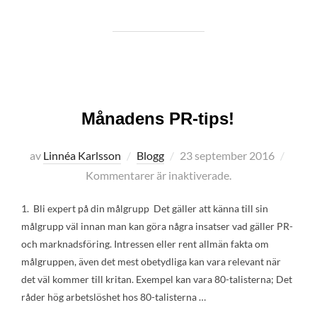
Månadens PR-tips!
Publicerat
av
Linnéa Karlsson
Blogg
23 september 2016
den
Kommentarer är inaktiverade.
1. Bli expert på din målgrupp Det gäller att känna till sin
målgrupp väl innan man kan göra några insatser vad gäller PR-
och marknadsföring. Intressen eller rent allmän fakta om
målgruppen, även det mest obetydliga kan vara relevant när
det väl kommer till kritan. Exempel kan vara 80-talisterna; Det
råder hög arbetslöshet hos 80-talisterna …