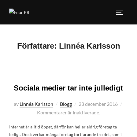
Hoppa
till
SLÅ PÅ
innehåll
Författare:
Linnéa Karlsson
Sociala medier tar inte julledigt
Publicerat
av
Linnéa Karlsson
Blogg
23 december 2016
den
Kommentarer är inaktiverade.
Internet är alltid öppet, därför kan heller aldrig företag ta
ledigt. Dock verkar många företag fortfarande tro det, som i