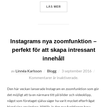
”MÅNADENS PR-TIPS!”
LÄS MER
Instagrams nya zoomfunktion –
perfekt för att skapa intressant
innehåll
Publicerat
av
Linnéa Karlsson
Blogg
3 september 2016
den
Kommentarer är inaktiverade.
Den här veckan lanserade Instagram en zoomfunktion som gör
det möjligt att ta en närmare titt på bilder och videoklipp,
något som företaget själva säger ha varit mycket efterfrågat
bland sina användare. Hittills är den nya funktionen bara