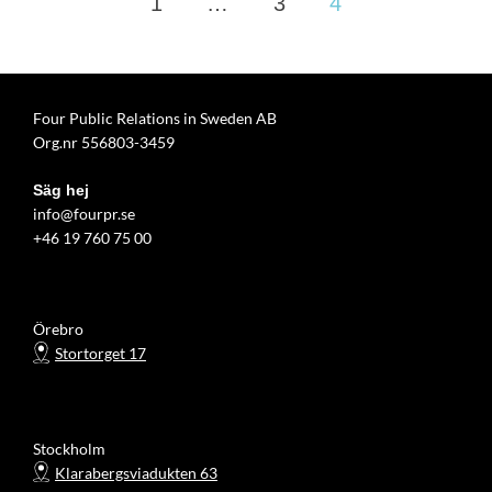
Sidnumrering
1
…
3
4
för
inlägg
Four Public Relations in Sweden AB
Org.nr 556803-3459
Säg hej
info@fourpr.se
+46 19 760 75 00
Örebro
Stortorget 17
Stockholm
Klarabergsviadukten 63