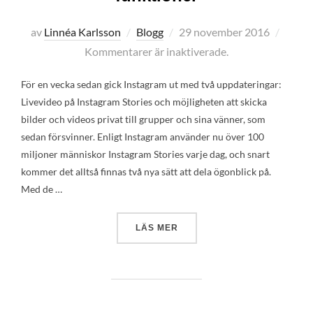
Publicerat
av
Linnéa Karlsson
Blogg
29 november 2016
den
Kommentarer är inaktiverade.
För en vecka sedan gick Instagram ut med två uppdateringar:
Livevideo på Instagram Stories och möjligheten att skicka
bilder och videos privat till grupper och sina vänner, som
sedan försvinner. Enligt Instagram använder nu över 100
miljoner människor Instagram Stories varje dag, och snart
kommer det alltså finnas två nya sätt att dela ögonblick på.
Med de …
”MÅNADENS PR-TIPS – SÅ 
LÄS MER