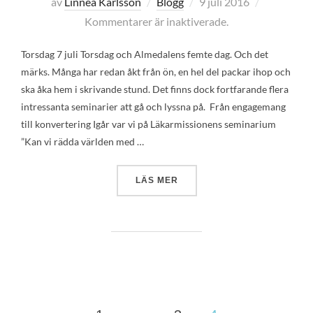
Publicerat
av
Linnéa Karlsson
Blogg
9 juli 2016
den
Kommentarer är inaktiverade.
Torsdag 7 juli Torsdag och Almedalens femte dag. Och det
märks. Många har redan åkt från ön, en hel del packar ihop och
ska åka hem i skrivande stund. Det finns dock fortfarande flera
intressanta seminarier att gå och lyssna på. Från engagemang
till konvertering Igår var vi på Läkarmissionens seminarium
”Kan vi rädda världen med …
”ALMEDALS-UPDATE FRÅN L
LÄS MER