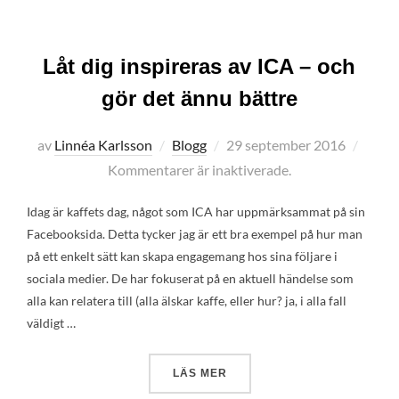
Låt dig inspireras av ICA – och
gör det ännu bättre
Publicerat
av
Linnéa Karlsson
Blogg
29 september 2016
den
Kommentarer är inaktiverade.
Idag är kaffets dag, något som ICA har uppmärksammat på sin
Facebooksida. Detta tycker jag är ett bra exempel på hur man
på ett enkelt sätt kan skapa engagemang hos sina följare i
sociala medier. De har fokuserat på en aktuell händelse som
alla kan relatera till (alla älskar kaffe, eller hur? ja, i alla fall
väldigt …
”LÅT DIG INSPIRERAS AV I
LÄS MER