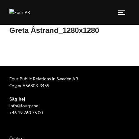
Hoppa
till
SLÅ PÅ
innehåll
Greta Åstrand_1280x1280
Four Public Relations in Sweden AB
Org.nr 556803-3459
Säg hej
info@fourpr.se
+46 19 760 75 00
Örebro