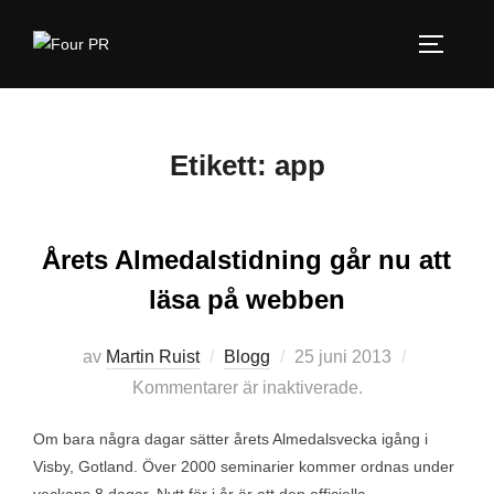
Hoppa
till
SLÅ PÅ
innehåll
Etikett:
app
Årets Almedalstidning går nu att
läsa på webben
Publicerat
av
Martin Ruist
Blogg
25 juni 2013
den
Kommentarer är inaktiverade.
Om bara några dagar sätter årets Almedalsvecka igång i
Visby, Gotland. Över 2000 seminarier kommer ordnas under