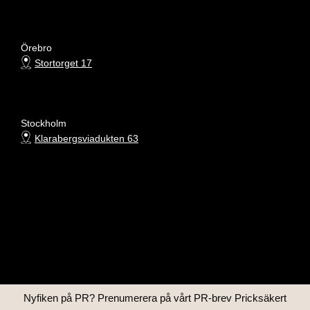
Örebro
Stortorget 17
Stockholm
Klarabergsviadukten 63
Nyfiken på PR? Prenumerera på vårt PR-brev Pricksäkert