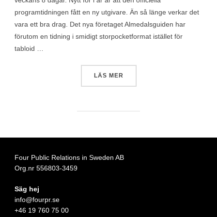
veckans 8 dagar. Nytt för i år är att den officiella
programtidningen fått en ny utgivare. Än så länge verkar det
vara ett bra drag. Det nya företaget Almedalsguiden har
förutom en tidning i smidigt storpocketformat istället för
tabloid …
”ÅRETS ALMEDALSTIDNING 
LÄS MER
Four Public Relations in Sweden AB
Org.nr 556803-3459
Säg hej
info@fourpr.se
+46 19 760 75 00