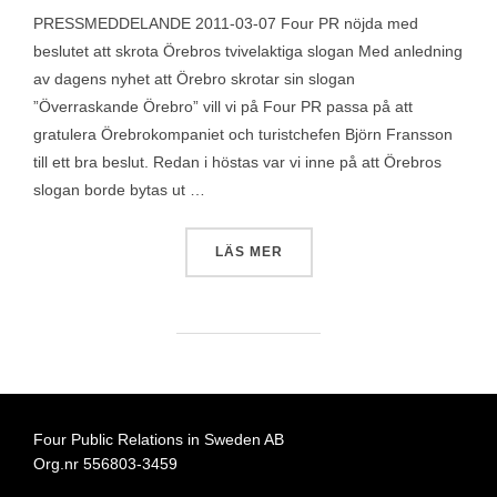
PRESSMEDDELANDE 2011-03-07 Four PR nöjda med
beslutet att skrota Örebros tvivelaktiga slogan Med anledning
av dagens nyhet att Örebro skrotar sin slogan
”Överraskande Örebro” vill vi på Four PR passa på att
gratulera Örebrokompaniet och turistchefen Björn Fransson
till ett bra beslut. Redan i höstas var vi inne på att Örebros
slogan borde bytas ut …
”PRESSMEDDELANDE: BRA A
LÄS MER
Four Public Relations in Sweden AB
Org.nr 556803-3459