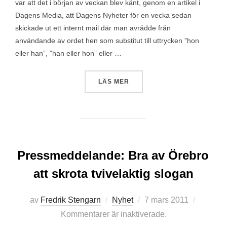
var att det i början av veckan blev känt, genom en artikel i
Dagens Media, att Dagens Nyheter för en vecka sedan
skickade ut ett internt mail där man avrådde från
användande av ordet hen som substitut till uttrycken ”hon
eller han”, ”han eller hon” eller …
”HEN – EN HÖNA AV EN FJÄ
LÄS MER
Pressmeddelande: Bra av Örebro
att skrota tvivelaktig slogan
Publicerat
av
Fredrik Stengarn
Nyhet
7 mars 2011
den
Kommentarer är inaktiverade.