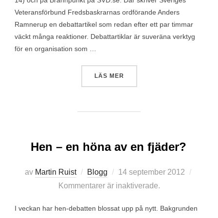
14) och på Brännpunkt på SVD.se. Där skriver Sveriges
Veteransförbund Fredsbaskrarnas ordförande Anders
Ramnerup en debattartikel som redan efter ett par timmar
väckt många reaktioner. Debattartiklar är suveräna verktyg
för en organisation som …
”DINA DEBATTARTIKLAR BL
LÄS MER
Hen – en höna av en fjäder?
Publicerat
av
Martin Ruist
Blogg
14 september 2012
den
Kommentarer är inaktiverade.
I veckan har hen-debatten blossat upp på nytt. Bakgrunden