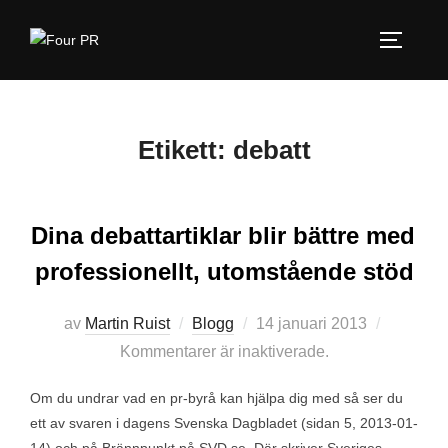
Hoppa
till
SLÅ PÅ
innehåll
Etikett:
debatt
Dina debattartiklar blir bättre med
professionellt, utomstående stöd
Publicerat
av
Martin Ruist
Blogg
14 januari 2013
den
Kommentarer är inaktiverade.
Om du undrar vad en pr-byrå kan hjälpa dig med så ser du
ett av svaren i dagens Svenska Dagbladet (sidan 5, 2013-01-