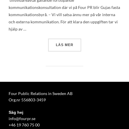
tillsvidareavtal gällande fortlöpande
kommunikationskonsultation där vi på Four PR blir Gujas fasta
kommunikationsbyrå. – Vi vill satsa ännu mer på vår interna
och externa kommunikation. För att klara den uppgiften tar vi
hjälp av …
”NYHET: GUJA AB NY KUND
LÄS MER
Four Public Relations in Sweden AB
Org.nr 556803-3459
Säg hej
info@fourpr.se
+46 19 760 75 00