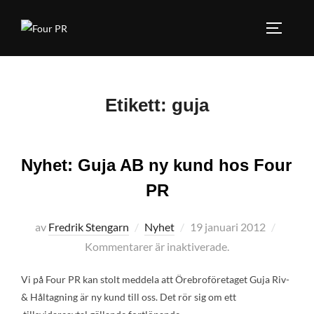
Hoppa
till
SLÅ PÅ
innehåll
Etikett:
guja
Nyhet: Guja AB ny kund hos Four
PR
Publicerat
av
Fredrik Stengarn
Nyhet
19 januari 2012
den
Kommentarer är inaktiverade.
Vi på Four PR kan stolt meddela att Örebroföretaget Guja Riv-
& Håltagning är ny kund till oss. Det rör sig om ett