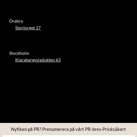
Örebro
Stortorget 17
Stockholm
Klarabergsviadukten 63
Nyfiken på PR? Prenumerera på vårt PR-brev Pricksäkert
Copyright © 2026 Four PR