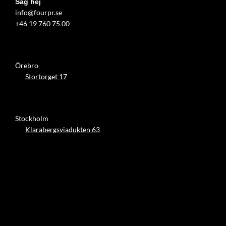
Säg hej
info@fourpr.se
+46 19 760 75 00
Örebro
Stortorget 17
Stockholm
Klarabergsviadukten 63