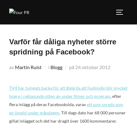
Hoppa
till
SLÅ PÅ
innehåll
Varför får dåliga nyheter större
spridning på Facebook?
Publicerat
av
Martin Ruist
i
Blogg
på
24 oktober 2012
den
TV4 har tvingats backa för att åtgärda att ljudnivån blir mycket
högre i reklamavbrotten än under filmer och program
, efter
flera inlägg på deras Facebooksida, varav
ett som spreds som
en löpeld under måndagen.
Till dags dato har 68 000 personer
gillat inlägget och det har dragit över 1600 kommentarer.