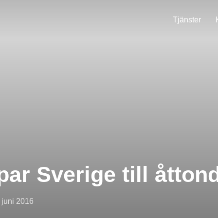
Tjänster
par Sverige till åtton
blicerat
 juni 2016
n