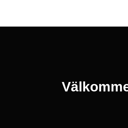
Inläggsnavigering
Välkommen