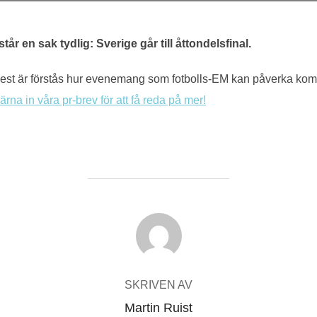
tår en sak tydlig: Sverige går till åttondelsfinal.
mest är förstås hur evenemang som fotbolls-EM kan påverka kom
ärna in våra pr-brev för att få reda på mer!
INLÄGGSFÖRFATTARE
SKRIVEN AV
Martin Ruist