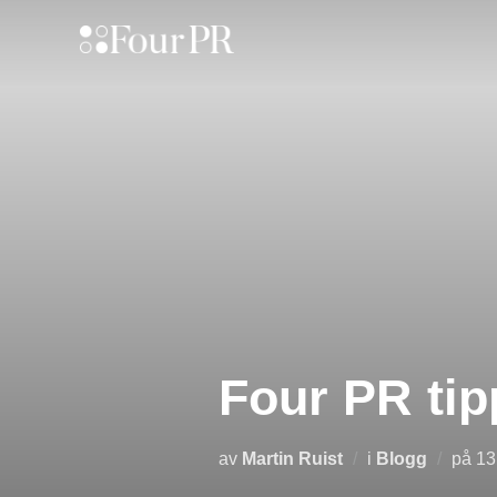
Hoppa
till
innehåll
Four PR tip
Pu
av
Martin Ruist
i
Blogg
på
13
de