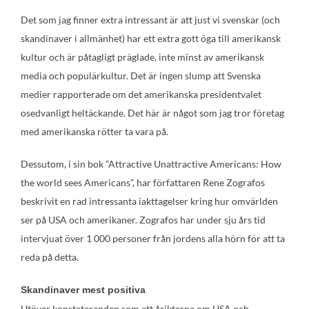
Det som jag finner extra intressant är att just vi svenskar (och
skandinaver i allmänhet) har ett extra gott öga till amerikansk
kultur och är påtagligt präglade, inte minst av amerikansk
media och populärkultur. Det är ingen slump att Svenska
medier rapporterade om det amerikanska presidentvalet
osedvanligt heltäckande. Det här är något som jag tror företag
med amerikanska rötter ta vara på.
Dessutom, i sin bok ”Attractive Unattractive Americans: How
the world sees Americans”, har författaren Rene Zografos
beskrivit en rad intressanta iakttagelser kring hur omvärlden
ser på USA och amerikaner. Zografos har under sju års tid
intervjuat över 1 000 personer från jordens alla hörn för att ta
reda på detta.
Skandinaver mest positiva
Utöver konstateranden som att åsikterna om USA och