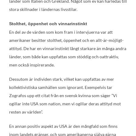
länder som Italien och Grekland. Något som ev kan härledas till
stora skillnader i ländernas livsstilar.
Stolthet, öppenhet och vinnarinstinkt
En del av de värden som kom fram i intervjuerna var att
amerikaner besitter stolthet, öppenhet och en allt-är-möjligt-
attityd. De har en vinnarinstinkt långt starkare än många andra
länder, som både kan uppfattas som stöddig och oattraktiv,
men också inspirerande.
Dessutom är individen stark, vilket kan uppfattas av mer
kollektivistiska samhällen som ignorant. Exempelvis tar
Zografos upp ett citat från en svensk kvinna som säger ”Vi
ogillar inte USA som nation, men vi ogillar deras attityd mot
resten av världen”.
En annan positiv aspekt av USA är den mångfald som finns
inom landets gränser, och som amerikanerna själva gärna