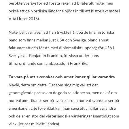
besökte Sverige för ett första regelrätt bilateralt möte, men
också att de Nordiska länderna bjöds in till ett historiskt möte i
Vita Huset 2016).
Noterbart var även att han tryckte hårt på de fina historiska
band som finns mellan just USA och Sverige, bland annat
faktumet att den första med diplomatiskt uppdrag för USA i
Sverige var Benjamin Franklin, förvisso under hans
tillförordnande som ambassadör i Frankrike.
Ta vara på att svenskar och amerikaner gillar varandra
Nåväl, detta om detta. Det som slog mig var att det
genomgående pratas om de goda relationerna, men också om
hur väl amerikaner ser på svenskar och hur väl svenskar ser på
amerikaner. Lite förenklat kan man säga att vi gillar varandra
och delar en stor del västerländska värderingar (samtidigt som
vi skiljer oss milsvitt i andra).