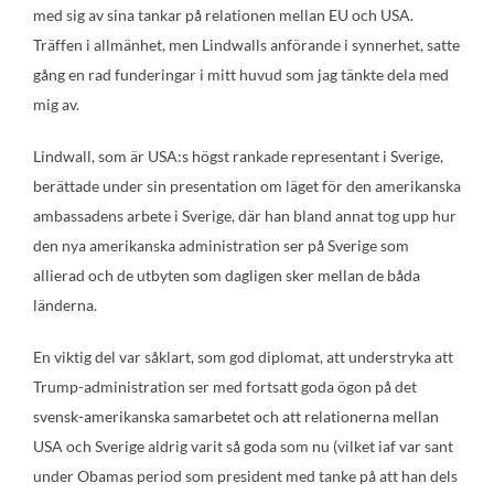
med sig av sina tankar på relationen mellan EU och USA.
Träffen i allmänhet, men Lindwalls anförande i synnerhet, satte
gång en rad funderingar i mitt huvud som jag tänkte dela med
mig av.
Lindwall, som är USA:s högst rankade representant i Sverige,
berättade under sin presentation om läget för den amerikanska
ambassadens arbete i Sverige, där han bland annat tog upp hur
den nya amerikanska administration ser på Sverige som
allierad och de utbyten som dagligen sker mellan de båda
länderna.
En viktig del var såklart, som god diplomat, att understryka att
Trump-administration ser med fortsatt goda ögon på det
svensk-amerikanska samarbetet och att relationerna mellan
USA och Sverige aldrig varit så goda som nu (vilket iaf var sant
under Obamas period som president med tanke på att han dels