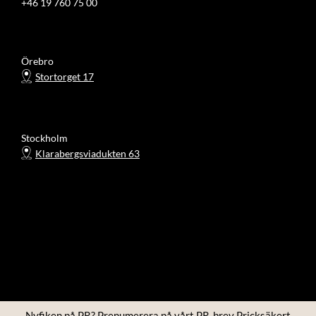
+46 19 760 75 00
Örebro
Stortorget 17
Stockholm
Klarabergsviadukten 63
Nyfiken på PR? Prenumerera på vårt PR-brev Pricksäkert