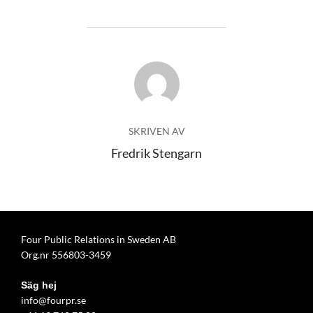
INLÄGGSFÖRFATTARE
SKRIVEN AV
Fredrik Stengarn
Four Public Relations in Sweden AB
Org.nr 556803-3459
Säg hej
info@fourpr.se