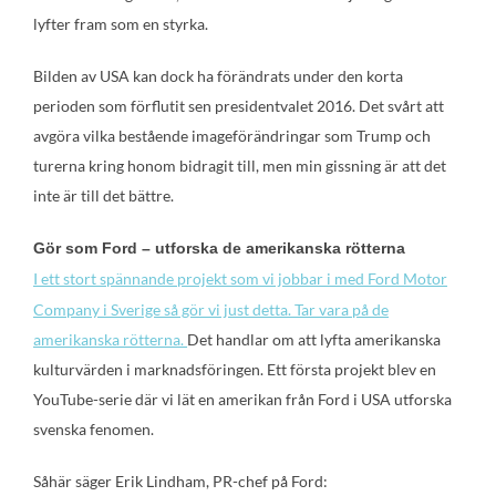
lyfter fram som en styrka.
Bilden av USA kan dock ha förändrats under den korta
perioden som förflutit sen presidentvalet 2016. Det svårt att
avgöra vilka bestående imageförändringar som Trump och
turerna kring honom bidragit till, men min gissning är att det
inte är till det bättre.
Gör som Ford – utforska de amerikanska rötterna
I ett stort spännande projekt som vi jobbar i med Ford Motor
Company i Sverige så gör vi just detta. Tar vara på de
amerikanska rötterna.
Det handlar om att lyfta amerikanska
kulturvärden i marknadsföringen. Ett första projekt blev en
YouTube-serie där vi lät en amerikan från Ford i USA utforska
svenska fenomen.
Såhär säger Erik Lindham, PR-chef på Ford: