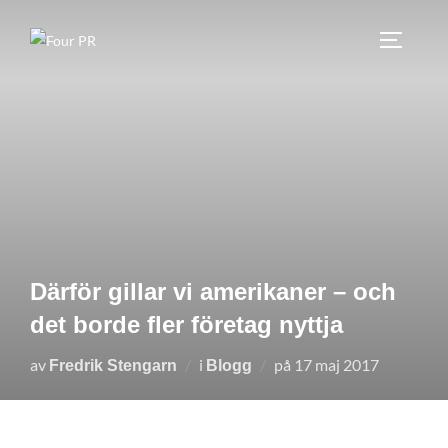
Hoppa
till
SLÅ PÅ
innehåll
Därför gillar vi amerikaner – och
det borde fler företag nyttja
Publicerat
av
i
på
17 maj 2017
Fredrik Stengarn
Blogg
den