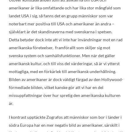
amerikaner är lika omfattande och har lika stor mångfald som
landet USA i sig, så fanns det en grupp människor som var
noterbart mer positiva till USA och amerikaner än andra –
självklart är det skandinaverna med svenskarna i spetsen.
Detta betyder dock inte att vi inte har invändningar mot en rad
amerikanska företeelser, framförallt som skiljer sig mot
svenska system och samhällsfunktioner. Men när det gäller
amerikansk kultur, och till viss del värderingar, så är vi ytterst
mottagliga, med en förkärlek till amerikansk underhållning.
Bilden av amerikaner är dock väldigt färgad av den Hollywood-
förmedlade bilden, vilket kanske gör att vi har en del
missuppfattningar över hur spretig den amerikanska kulturen
är.
I kontrast upptäckte Zografos att människor som bor i länder i
södra Europa har en mer negativ bild av amerikaner, särskilt i