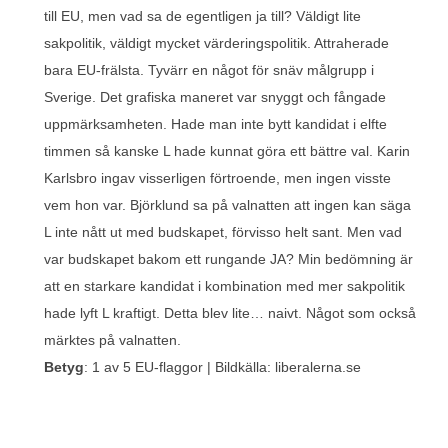
till EU, men vad sa de egentligen ja till? Väldigt lite
sakpolitik, väldigt mycket värderingspolitik. Attraherade
bara EU-frälsta. Tyvärr en något för snäv målgrupp i
Sverige. Det grafiska maneret var snyggt och fångade
uppmärksamheten. Hade man inte bytt kandidat i elfte
timmen så kanske L hade kunnat göra ett bättre val. Karin
Karlsbro ingav visserligen förtroende, men ingen visste
vem hon var. Björklund sa på valnatten att ingen kan säga
L inte nått ut med budskapet, förvisso helt sant. Men vad
var budskapet bakom ett rungande JA? Min bedömning är
att en starkare kandidat i kombination med mer sakpolitik
hade lyft L kraftigt. Detta blev lite… naivt. Något som också
märktes på valnatten.
Betyg
: 1 av 5 EU-flaggor | Bildkälla: liberalerna.se