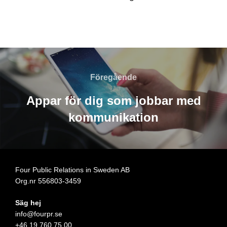
Inläggsnavigering
Föregående
Föregående
Appar för dig som jobbar med
kommunikation
Four Public Relations in Sweden AB
Org.nr 556803-3459
Säg hej
info@fourpr.se
+46 19 760 75 00