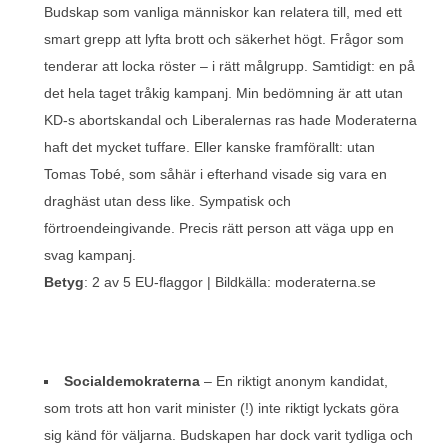
Budskap som vanliga människor kan relatera till, med ett
smart grepp att lyfta brott och säkerhet högt. Frågor som
tenderar att locka röster – i rätt målgrupp. Samtidigt: en på
det hela taget tråkig kampanj. Min bedömning är att utan
KD-s abortskandal och Liberalernas ras hade Moderaterna
haft det mycket tuffare. Eller kanske framförallt: utan
Tomas Tobé, som såhär i efterhand visade sig vara en
draghäst utan dess like. Sympatisk och
förtroendeingivande. Precis rätt person att väga upp en
svag kampanj.
Betyg
: 2 av 5 EU-flaggor | Bildkälla: moderaterna.se
Socialdemokraterna
– En riktigt anonym kandidat,
som trots att hon varit minister (!) inte riktigt lyckats göra
sig känd för väljarna. Budskapen har dock varit tydliga och