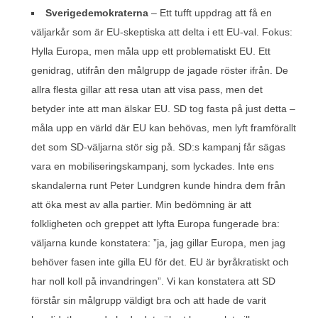
Sverigedemokraterna
– Ett tufft uppdrag att få en
väljarkår som är EU-skeptiska att delta i ett EU-val. Fokus:
Hylla Europa, men måla upp ett problematiskt EU. Ett
genidrag, utifrån den målgrupp de jagade röster ifrån. De
allra flesta gillar att resa utan att visa pass, men det
betyder inte att man älskar EU. SD tog fasta på just detta –
måla upp en värld där EU kan behövas, men lyft framförallt
det som SD-väljarna stör sig på. SD:s kampanj får sägas
vara en mobiliseringskampanj, som lyckades. Inte ens
skandalerna runt Peter Lundgren kunde hindra dem från
att öka mest av alla partier. Min bedömning är att
folkligheten och greppet att lyfta Europa fungerade bra:
väljarna kunde konstatera: ”ja, jag gillar Europa, men jag
behöver fasen inte gilla EU för det. EU är byråkratiskt och
har noll koll på invandringen”. Vi kan konstatera att SD
förstår sin målgrupp väldigt bra och att hade de varit