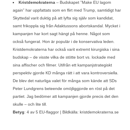
Kristdemokraterna
– Budskapet ”Make EU lagom
again” har uppfattats som en flirt med Trump, samtidigt har
Skyttedal varit duktig på att lyfta sig själv som kandidat,
samt frikoppla sig från Adaktussons abortskandal. Mycket i
kampanjen har kort sagt hängt på henne. Något som
också fungerat. Hon är populär i de konservativa leden.
Kristdemokraterna har också varit extremt kirurgiska i sina
budskap – de visste vilka de stötte bort vs. lockade med
sina affischer och filmer. Utifrån ett kampanjstrategiskt
perspektiv gjorde KD många rätt i att vara kontroversiella.
De blev det naturliga valet för många som kände att SDs
Peter Lundgrens beteende omöjliggjorde en röst på det
partiet. Jag bedömer att kampanjen gjorde precis det den
skulle – och lite till.
Betyg
: 4 av 5 EU-flaggor | Bildkälla: kristdemokraterna.se