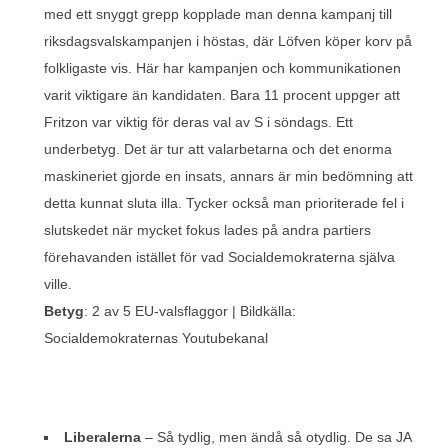
med ett snyggt grepp kopplade man denna kampanj till
riksdagsvalskampanjen i höstas, där Löfven köper korv på
folkligaste vis. Här har kampanjen och kommunikationen
varit viktigare än kandidaten. Bara 11 procent uppger att
Fritzon var viktig för deras val av S i söndags. Ett
underbetyg. Det är tur att valarbetarna och det enorma
maskineriet gjorde en insats, annars är min bedömning att
detta kunnat sluta illa. Tycker också man prioriterade fel i
slutskedet när mycket fokus lades på andra partiers
förehavanden istället för vad Socialdemokraterna själva
ville.
Betyg
: 2 av 5 EU-valsflaggor | Bildkälla:
Socialdemokraternas Youtubekanal
Liberalerna
– Så tydlig, men ändå så otydlig. De sa JA