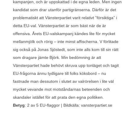
kampanjen, och är uppskattad i de egna leden. Men ingen
kandidat som drar utanför partigränserna. Därför är det
problematiskt att Vänsterpartiet varit relativt ”försiktiga” i
detta EU-val. Vänsterpartiet är som bäst när de är
offensiva. Årets EU-valskampanj kändes lite för mycket
mellanmjölk och rörig – inte minst affischerna. V förlitade
sig också på Jonas Sjöstedt, som inte alls kom till sin rätt
som dragare jämte Björk. Min bedömning är att
Vänsterpartiet hade behövt skruva upp tonläget och tagit
EU-frågorna ännu tydligare till folks köksbord – nu
fastnade man dessutom i slutet av valrörelsen i lite väl
mycket vevande mot motståndarnas beteenden och
skandaler istället för att prata den egna politiken.
Betyg
: 2 av 5 EU-flaggor | Bildkälla: vansterpartiet.se