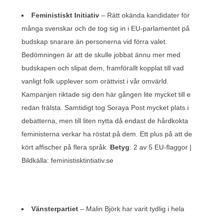
Feministiskt Initiativ
– Rätt okända kandidater för
många svenskar och de tog sig in i EU-parlamentet på
budskap snarare än personerna vid förra valet.
Bedömningen är att de skulle jobbat ännu mer med
budskapen och slipat dem, framförallt kopplat till vad
vanligt folk upplever som orättvist i vår omvärld.
Kampanjen riktade sig den här gången lite mycket till e
redan frälsta. Samtidigt tog Soraya Post mycket plats i
debatterna, men till liten nytta då endast de hårdkokta
feministerna verkar ha röstat på dem. Ett plus på att de
kört affischer på flera språk.
Betyg
: 2 av 5 EU-flaggor |
Bildkälla: feministisktintiativ.se
Vänsterpartiet
– Malin Björk har varit tydlig i hela