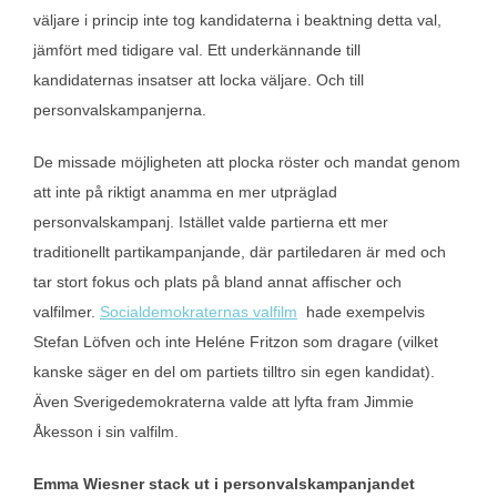
väljare i princip inte tog kandidaterna i beaktning detta val,
jämfört med tidigare val. Ett underkännande till
kandidaternas insatser att locka väljare. Och till
personvalskampanjerna.
De missade möjligheten att plocka röster och mandat genom
att inte på riktigt anamma en mer utpräglad
personvalskampanj. Istället valde partierna ett mer
traditionellt partikampanjande, där partiledaren är med och
tar stort fokus och plats på bland annat affischer och
valfilmer.
Socialdemokraternas valfilm
hade exempelvis
Stefan Löfven och inte Heléne Fritzon som dragare (vilket
kanske säger en del om partiets tilltro sin egen kandidat).
Även Sverigedemokraterna valde att lyfta fram Jimmie
Åkesson i sin valfilm.
Emma Wiesner stack ut i personvalskampanjandet