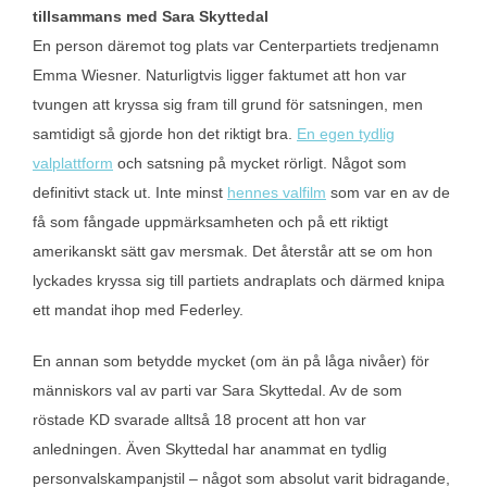
tillsammans med Sara Skyttedal
En person däremot tog plats var Centerpartiets tredjenamn
Emma Wiesner. Naturligtvis ligger faktumet att hon var
tvungen att kryssa sig fram till grund för satsningen, men
samtidigt så gjorde hon det riktigt bra.
En egen tydlig
valplattform
och satsning på mycket rörligt. Något som
definitivt stack ut. Inte minst
hennes valfilm
som var en av de
få som fångade uppmärksamheten och på ett riktigt
amerikanskt sätt gav mersmak. Det återstår att se om hon
lyckades kryssa sig till partiets andraplats och därmed knipa
ett mandat ihop med Federley.
En annan som betydde mycket (om än på låga nivåer) för
människors val av parti var Sara Skyttedal. Av de som
röstade KD svarade alltså 18 procent att hon var
anledningen. Även Skyttedal har anammat en tydlig
personvalskampanjstil – något som absolut varit bidragande,