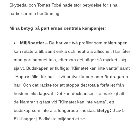
Skyttedal och Tomas Tobé hade stor betydelse för sina
partier är min bedömning.
Mina betyg på partiernas centrala kampanjer:
Miljöpartiet
– De har valt två profiler som målgruppen
kan relatera till, samt enkla och neutrala affischer. Här låter
man partinamnet tala, eftersom det säger så mycket i sig
självt. Budskapen är fluffiga: ”Klimatet kan inte vänta” samt
”Hopp istället för hat”. Två omtyckta personer är dragarna
här! Och det räckte för att stoppa det totala förfallet från
höstens riksdagsval. Det kan dock anses lite märkligt att
de klamrar sig fast vid ”Klimatet kan inte vänta”, ett
budskap som inte alls fungerade i höstas.
Betyg:
3 av 5
EU-flaggor | Bildkälla: miljöpartiet.se