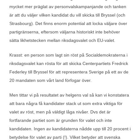
mycket mer präglat av personvalskampanjande och tanken
är att du väljer vilken kandidat du vill skicka till Bryssel (och
Strasbourg). Det finns enorm potential att locka väljare över
partigränserna, eftersom väljarna historiskt inte behöver
sätta likhetstecken mellan riksdagsvalet och EU-valet.
Krasst: en person som lagt sin röst på Socialdemokraterna i
riksdagsvalet kan rösta för att skicka Centerpartiets Fredrick
Federley till Bryssel för att representera Sverige på ett av de
20 mandaten som vårt land förfogar över.
Men tittar vi på resultatet av helgens val så kan vi konstatera
att bara några få kandidater stack ut som extra viktiga för
valet av röst, men på väldigt låga nivåer. Dvs det är
fortfarande partiet som är grunden för valet och inte
kandidaten. Ingen av kandidaterna nådde upp till 20 procent i
betydelse för valet av parti (!). Vilket betyder att svenska