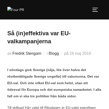
Hoppa
till
SLÅ PÅ
innehåll
Så (in)effektiva var EU-
valkampanjerna
Publicerat
av
Fredrik Stengarn
i
Blogg
på
28 maj 2019
den
I söndags gick Sverige (nåja, lite över halva det
röstberättigade Sverige ungefär) till valurnorna. Det var
EU-val. Och inte vilket EU-val som helst, utan ett
ödesval för Europa och det europeiska samarbetet. I alla
fall om vi ska tro politiker från båda sidor.
Till skillnad från valet till Riksdagen är EU-valet egentligen