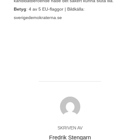
kandidatberoende hade det säkert kunna sluta illa.
Betyg
: 4 av 5 EU-flaggor | Bildkälla:
sverigedemokraterna.se
INLÄGGSFÖRFATTARE
SKRIVEN AV
Fredrik Stengarn