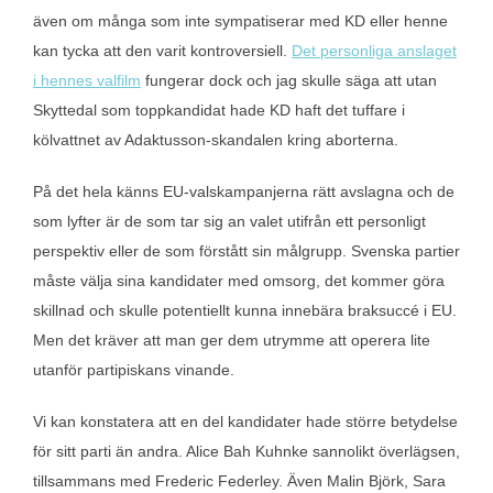
även om många som inte sympatiserar med KD eller henne
kan tycka att den varit kontroversiell.
Det personliga anslaget
i hennes valfilm
fungerar dock och jag skulle säga att utan
Skyttedal som toppkandidat hade KD haft det tuffare i
kölvattnet av Adaktusson-skandalen kring aborterna.
På det hela känns EU-valskampanjerna rätt avslagna och de
som lyfter är de som tar sig an valet utifrån ett personligt
perspektiv eller de som förstått sin målgrupp. Svenska partier
måste välja sina kandidater med omsorg, det kommer göra
skillnad och skulle potentiellt kunna innebära braksuccé i EU.
Men det kräver att man ger dem utrymme att operera lite
utanför partipiskans vinande.
Vi kan konstatera att en del kandidater hade större betydelse
för sitt parti än andra. Alice Bah Kuhnke sannolikt överlägsen,
tillsammans med Frederic Federley. Även Malin Björk, Sara