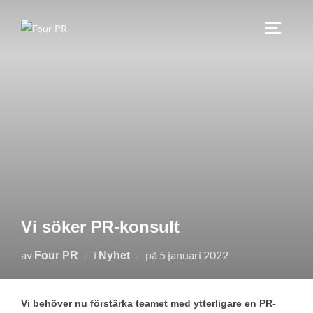
Hoppa
till
SLÅ PÅ
innehåll
Vi söker PR-konsult
Publicerat
av
i
på
5 januari 2022
Four PR
Nyhet
den
Vi behöver nu förstärka teamet med ytterligare en PR-