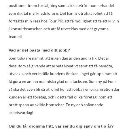
positioner inom försäljning samt cirka två år inom e-handel
som digital marknadsförare. Det känns otroligt roligt att få
fortsätta min resa hos Four PR, att få möjlighet att ta ett kliv in
i konsultbranschen och att få utvecklas med det grymma
teamet!
Vad är det bästa med ditt jobb?
Som tidigare nämnt, att ingen dag är den andra lik. Det är
dessutom så givande att arbeta kreativt samt att få bemöta,
utveckla och verkställa kundens önskan. Inget går upp mot att
få göra en annan människa glad och tacksam. Som ny på Four
så ska det även bli så otroligt kul att jobba i en organisation där
kunden är ett företag, och i detta fall olika företag inom ett
brett spann av skilda branscher. En ny och spännande
arbetsvardag!
Om du får drömma fritt, var ser du dig själv om tio år?