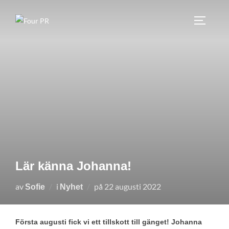
Hoppa
till
SLÅ PÅ
innehåll
Lär känna Johanna!
Publicerat
av
i
på
22 augusti 2022
Sofie
Nyhet
den
Första augusti fick vi ett tillskott till gänget! Johanna