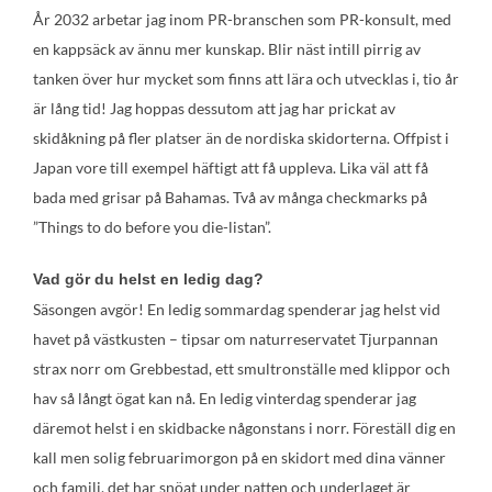
År 2032 arbetar jag inom PR-branschen som PR-konsult, med
en kappsäck av ännu mer kunskap. Blir näst intill pirrig av
tanken över hur mycket som finns att lära och utvecklas i, tio år
är lång tid! Jag hoppas dessutom att jag har prickat av
skidåkning på fler platser än de nordiska skidorterna. Offpist i
Japan vore till exempel häftigt att få uppleva. Lika väl att få
bada med grisar på Bahamas. Två av många checkmarks på
”Things to do before you die-listan”.
Vad gör du helst en ledig dag?
Säsongen avgör! En ledig sommardag spenderar jag helst vid
havet på västkusten – tipsar om naturreservatet Tjurpannan
strax norr om Grebbestad, ett smultronställe med klippor och
hav så långt ögat kan nå. En ledig vinterdag spenderar jag
däremot helst i en skidbacke någonstans i norr. Föreställ dig en
kall men solig februarimorgon på en skidort med dina vänner
och familj, det har snöat under natten och underlaget är