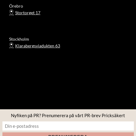
Örebro
Stortorget 17
Stockholm
Klarabergsviadukten 63
Nyfiken på PR? Prenumerera på vårt PR-brev Pricksäkert
Copyright © 2026 Four PR
Inspiro Theme
av
WPZOOM