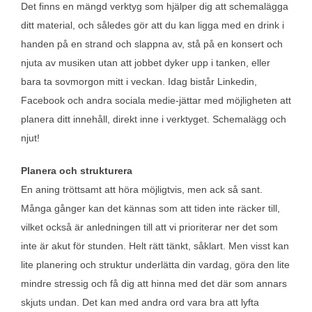
Det finns en mängd verktyg som hjälper dig att schemalägga
ditt material, och således gör att du kan ligga med en drink i
handen på en strand och slappna av, stå på en konsert och
njuta av musiken utan att jobbet dyker upp i tanken, eller
bara ta sovmorgon mitt i veckan. Idag bistår Linkedin,
Facebook och andra sociala medie-jättar med möjligheten att
planera ditt innehåll, direkt inne i verktyget. Schemalägg och
njut!
Planera och strukturera
En aning tröttsamt att höra möjligtvis, men ack så sant.
Många gånger kan det kännas som att tiden inte räcker till,
vilket också är anledningen till att vi prioriterar ner det som
inte är akut för stunden. Helt rätt tänkt, såklart. Men visst kan
lite planering och struktur underlätta din vardag, göra den lite
mindre stressig och få dig att hinna med det där som annars
skjuts undan. Det kan med andra ord vara bra att lyfta