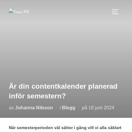
Hoppa
till
SLÅ PÅ
innehåll
Är din contentkalender planerad
inför semestern?
Publicerat
av
Johanna Nilsson
i
Blogg
på
18 juni 2024
den
När semesterperioden väl sätter i gång vill vi alla såklart