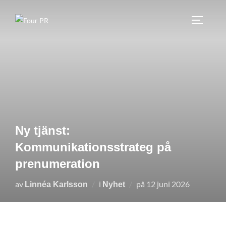
Hoppa
till
SLÅ PÅ
innehåll
Ny tjänst:
Kommunikationsstrateg på
prenumeration
Publicerat
av
i
på
12 juni 2026
Linnéa Karlsson
Nyhet
den