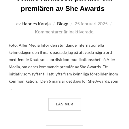
premiären av She Awards
Publicerat
av
Hannes Kataja
Blogg
25 februari 2025
den
Kommentarer är inaktiverade.
Foto: Aller Media Inför den stundande internationella
kvinnodagen den 8 mars passade jag på att växla några ord
med Jennie Knutsson, nordisk kommunikationschef på Aller
Media, om deras kommande premiär av She Awards. Ett
initiativ som syftar till att lyfta fram kvinnliga förebilder inom
kommunikation. Den 6 mars är det dags för She Awards, som
…
”JENNIE KNUTSSON PÅ ALL
LÄS MER