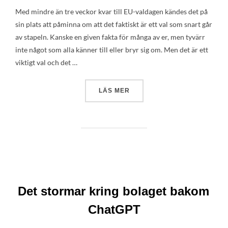
Med mindre än tre veckor kvar till EU-valdagen kändes det på
sin plats att påminna om att det faktiskt är ett val som snart går
av stapeln. Kanske en given fakta för många av er, men tyvärr
inte något som alla känner till eller bryr sig om. Men det är ett
viktigt val och det …
”I JUNI VÄLJER VI VILKET E
LÄS MER
Det stormar kring bolaget bakom
ChatGPT