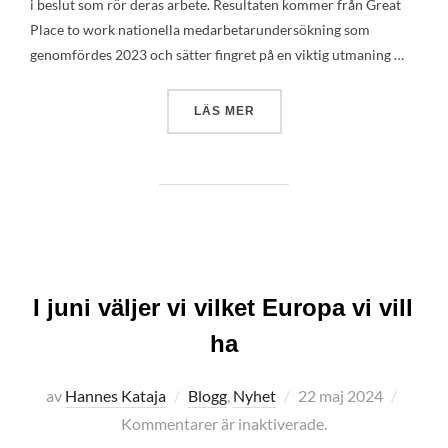
i beslut som rör deras arbete. Resultaten kommer från Great
Place to work nationella medarbetarundersökning som
genomfördes 2023 och sätter fingret på en viktig utmaning …
”SÅ KAN BÄTTRE INTERNKO
LÄS MER
I juni väljer vi vilket Europa vi vill
ha
Publicerat
av
Hannes Kataja
Blogg
,
Nyhet
22 maj 2024
den
Kommentarer är inaktiverade.