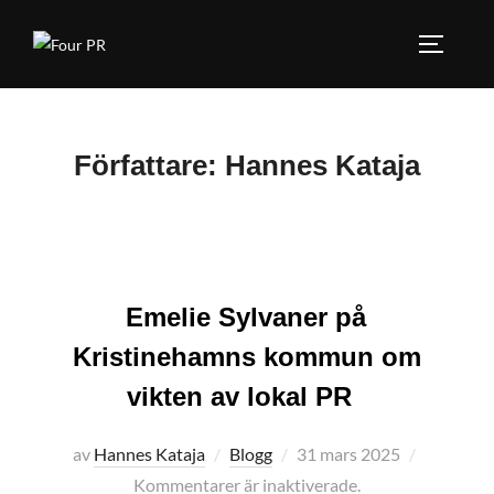
Hoppa
till
SLÅ PÅ
innehåll
Författare:
Hannes Kataja
Emelie Sylvaner på
Kristinehamns kommun om
vikten av lokal PR
Publicerat
av
Hannes Kataja
Blogg
31 mars 2025
den
Kommentarer är inaktiverade.