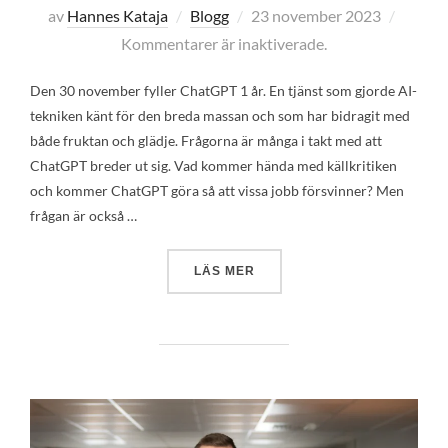
Publicerat
av
Hannes Kataja
Blogg
23 november 2023
den
Kommentarer är inaktiverade.
Den 30 november fyller ChatGPT 1 år. En tjänst som gjorde AI-
tekniken känt för den breda massan och som har bidragit med
både fruktan och glädje. Frågorna är många i takt med att
ChatGPT breder ut sig. Vad kommer hända med källkritiken
och kommer ChatGPT göra så att vissa jobb försvinner? Men
frågan är också …
”DET STORMAR KRING BOL
LÄS MER