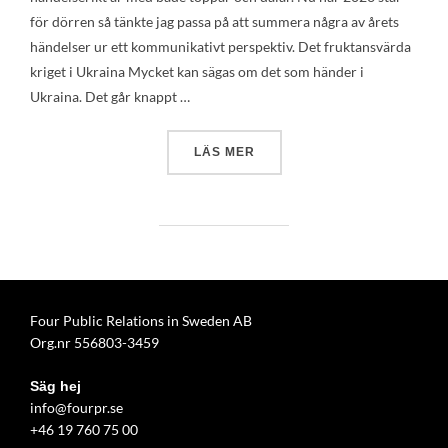
för dörren så tänkte jag passa på att summera några av årets
händelser ur ett kommunikativt perspektiv. Det fruktansvärda
kriget i Ukraina Mycket kan sägas om det som händer i
Ukraina. Det går knappt …
”ÅRSKRÖNIKA: FEM NÄMNVÄ
LÄS MER
Four Public Relations in Sweden AB
Org.nr 556803-3459
Säg hej
info@fourpr.se
+46 19 760 75 00