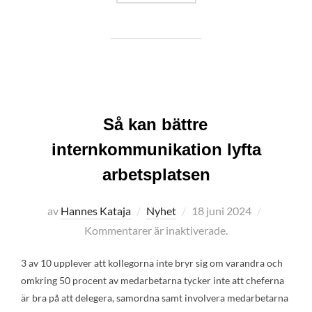
Så kan bättre
internkommunikation lyfta
arbetsplatsen
Publicerat
av
Hannes Kataja
Nyhet
18 juni 2024
den
Kommentarer är inaktiverade.
3 av 10 upplever att kollegorna inte bryr sig om varandra och
omkring 50 procent av medarbetarna tycker inte att cheferna
är bra på att delegera, samordna samt involvera medarbetarna