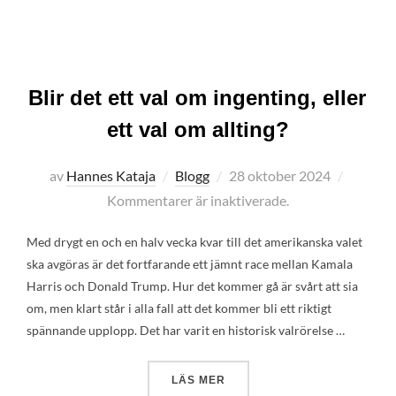
Blir det ett val om ingenting, eller
ett val om allting?
Publicerat
av
Hannes Kataja
Blogg
28 oktober 2024
den
Kommentarer är inaktiverade.
Med drygt en och en halv vecka kvar till det amerikanska valet
ska avgöras är det fortfarande ett jämnt race mellan Kamala
Harris och Donald Trump. Hur det kommer gå är svårt att sia
om, men klart står i alla fall att det kommer bli ett riktigt
spännande upplopp. Det har varit en historisk valrörelse …
”BLIR DET ETT VAL OM INGE
LÄS MER