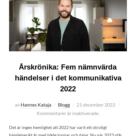
Årskrönika: Fem nämnvärda
händelser i det kommunikativa
2022
Publicerat
av
Hannes Kataja
Blogg
21 december 2022
den
Kommentarer är inaktiverade.
Det är ingen hemlighet att 2022 har varit ett otroligt
händelserikt år med både toppar och dalar. Nu när 2023 står