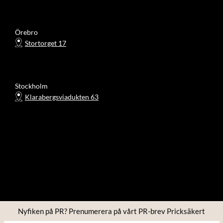
Örebro
Stortorget 17
Stockholm
Klarabergsviadukten 63
Nyfiken på PR? Prenumerera på vårt PR-brev Pricksäkert
Copyright © 2026 Four PR