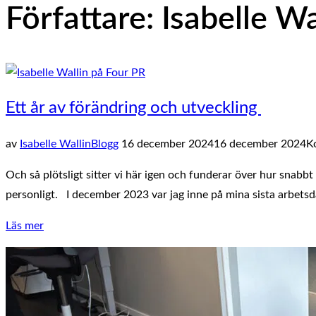
Författare:
Isabelle Wa
sidopanel
och
navigation
Ett år av förändring och utveckling
Publicerat
av
Isabelle Wallin
Blogg
16 december 2024
16 december 2024
K
den
Och så plötsligt sitter vi här igen och funderar över hur snabbt e
personligt. I december 2023 var jag inne på mina sista arbets
”Ett
Läs mer
år
av
förändring
och