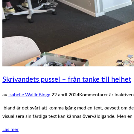
utveckling ”
Skrivandets pussel – från tanke till helhet
Publicerat
av
Isabelle Wallin
Blogg
22 april 2024
Kommentarer är inaktiver
den
Ibland är det svårt att komma igång med en text, oavsett om det
visualisera sin färdiga text kan kännas överväldigande. Men en 
”Skrivandets
Läs mer