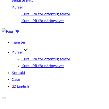
Senaste nytt
Kurser
Kurs i PR för offentlig sektor
Kurs i PR för näringslivet
Hoppa
till
Tjänster
innehåll
Kurser
Kurs i PR för offentlig sektor
Kurs i PR för näringslivet
Kontakt
Case
English
Slå
på/av