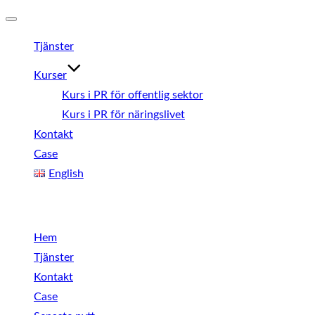
Slå
Tjänster
på/av
navigering
Kurser
Kurs i PR för offentlig sektor
Kurs i PR för näringslivet
Kontakt
Case
English
Meny
Hem
Tjänster
Kontakt
Case