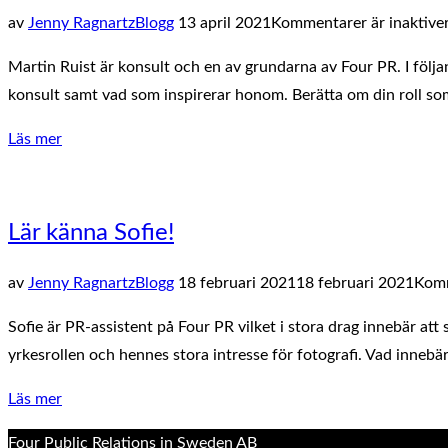
Publicerat
av
Jenny Ragnartz
Blogg
13 april 2021
Kommentarer är inaktive
den
Martin Ruist är konsult och en av grundarna av Four PR. I följa
konsult samt vad som inspirerar honom. Berätta om din roll som
”Lär
Läs mer
känna
Martin!”
Lär känna Sofie!
Publicerat
av
Jenny Ragnartz
Blogg
18 februari 2021
18 februari 2021
Komm
den
Sofie är PR-assistent på Four PR vilket i stora drag innebär att
yrkesrollen och hennes stora intresse för fotografi. Vad innebä
”Lär
Läs mer
känna
Four Public Relations in Sweden AB