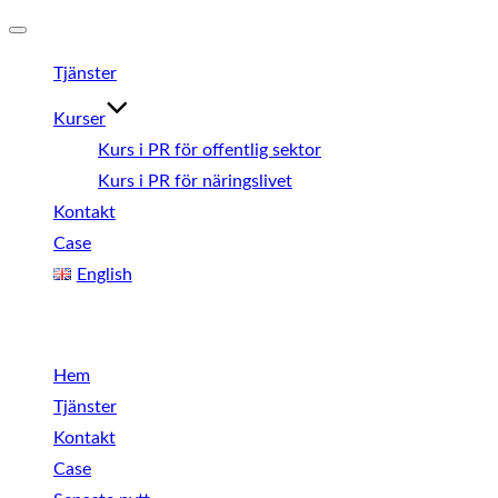
Slå
Tjänster
på/av
navigering
Kurser
Kurs i PR för offentlig sektor
Kurs i PR för näringslivet
Kontakt
Case
English
Meny
Hem
Tjänster
Kontakt
Case