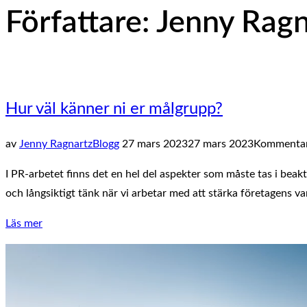
på/av
Författare:
Jenny Ragn
sidopanel
och
navigation
Hur väl känner ni er målgrupp?
Publicerat
av
Jenny Ragnartz
Blogg
27 mars 2023
27 mars 2023
Kommentare
den
I PR-arbetet finns det en hel del aspekter som måste tas i beak
och långsiktigt tänk när vi arbetar med att stärka företagens 
”Hur
Läs mer
väl
känner
ni
er