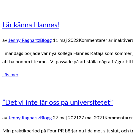
webbinarium
ni
inte
Lär känna Hannes!
får
missa
Publicerat
av
Jenny Ragnartz
Blogg
11 maj 2022
Kommentarer är inaktiver
under
den
I måndags började vår nya kollega Hannes Kataja som kommer 
Almedalsveckan”
att ha honom i teamet. Vi passade på att ställa några frågor til
”Lär
Läs mer
känna
Hannes!”
”Det vi inte lär oss på universitetet”
Publicerat
av
Jenny Ragnartz
Blogg
27 maj 2021
27 maj 2021
Kommentarer 
den
Min praktikperiod på Four PR börjar nu lida mot sitt slut, och t