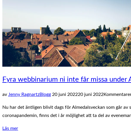
målgrupp?”
Fyra webbinarium ni inte får missa under
Publicerat
av
Jenny Ragnartz
Blogg
20 juni 2022
20 juni 2022
Kommentarer 
den
Nu har det äntligen blivit dags för Almedalsveckan som går av sta
coronapandemin, finns det i år möjlighet att ta del av eveneman
”Fyra
Läs mer