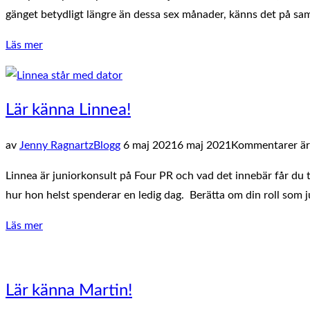
gänget betydligt längre än dessa sex månader, känns det på sa
””Det
Läs mer
vi
inte
lär
Lär känna Linnea!
oss
på
Publicerat
av
Jenny Ragnartz
Blogg
6 maj 2021
6 maj 2021
Kommentarer är 
universitetet””
den
Linnea är juniorkonsult på Four PR och vad det innebär får du t
hur hon helst spenderar en ledig dag. Berätta om din roll som 
”Lär
Läs mer
känna
Linnea!”
Lär känna Martin!