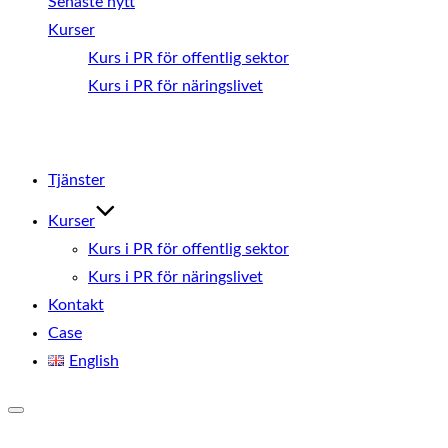
Senaste nytt
Kurser
Kurs i PR för offentlig sektor
Kurs i PR för näringslivet
Hoppa
till
Tjänster
innehåll
Kurser
Kurs i PR för offentlig sektor
Kurs i PR för näringslivet
Kontakt
Case
English
Slå