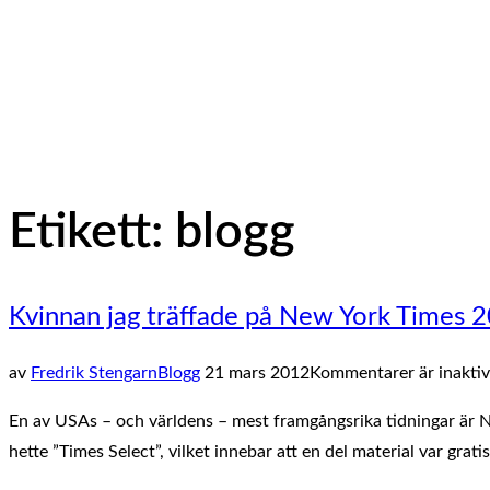
navigation
Etikett:
blogg
Kvinnan jag träffade på New York Times 20
Publicerat
av
Fredrik Stengarn
Blogg
21 mars 2012
Kommentarer är inaktiv
den
En av USAs – och världens – mest framgångsrika tidningar är N
hette ”Times Select”, vilket innebar att en del material var gra