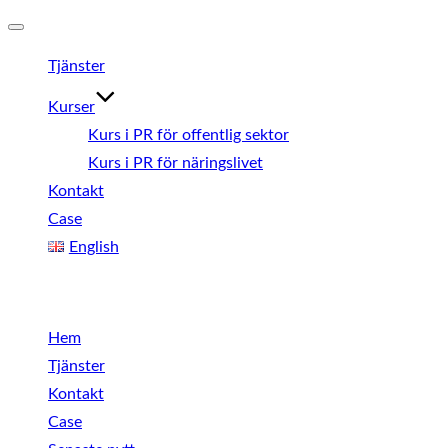
Slå
Tjänster
på/av
navigering
Kurser
Kurs i PR för offentlig sektor
Kurs i PR för näringslivet
Kontakt
Case
English
Meny
Hem
Tjänster
Kontakt
Case