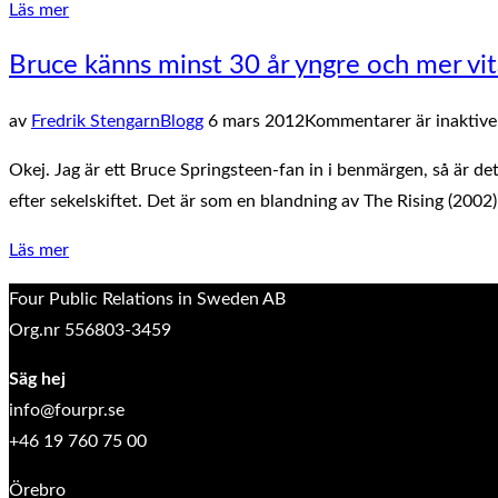
”Kvinnan
Läs mer
jag
Bruce känns minst 30 år yngre och mer vit
träffade
på
Publicerat
av
Fredrik Stengarn
Blogg
6 mars 2012
Kommentarer är inaktive
New
den
York
Okej. Jag är ett Bruce Springsteen-fan in i benmärgen, så är 
Times
efter sekelskiftet. Det är som en blandning av The Rising (200
2008
”Bruce
Läs mer
visade
känns
sig
Four Public Relations in Sweden AB
minst
vara
Org.nr 556803-3459
30
rätt
år
Säg hej
ute”
yngre
info@fourpr.se
och
+46 19 760 75 00
mer
Örebro