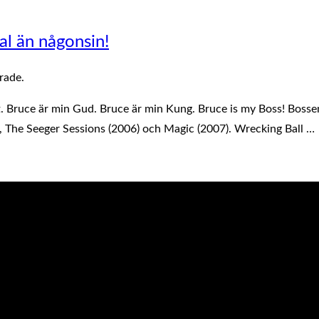
al än någonsin!
rade.
det. Bruce är min Gud. Bruce är min Kung. Bruce is my Boss! Bos
2), The Seeger Sessions (2006) och Magic (2007). Wrecking Ball …