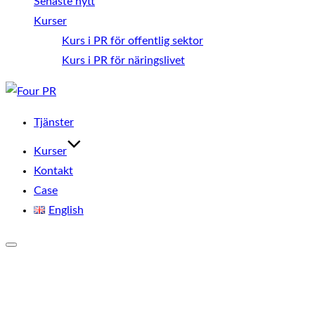
Senaste nytt
Kurser
Kurs i PR för offentlig sektor
Kurs i PR för näringslivet
Hoppa
till
Tjänster
innehåll
Kurser
Kontakt
Case
English
Slå
på/av
sidopanel
och