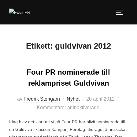
Hoppa
till
SLÅ PÅ
innehåll
Etikett:
guldvivan 2012
Four PR nominerade till
reklampriset Guldvivan
Publicerat
av
Fredrik Stengarn
Nyhet
20 april 2012
den
Kommentarer är inaktiverade.
Idag blev det klart att vi på Four PR har blivit nominerade till
en Guldviva i klassen Kampanj Företag. Bidraget är inskickat