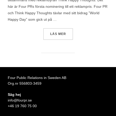
tillsammans med reklambyrån Think Happy Thoughts. Det
här är Four PRs första nominering till ett reklampris. Four PR
och Think Happy Thoughts tävlar med sitt bidrag ”World
Happy Day” som gick ut på …
”FOUR PR NOMINERADE TIL
LÄS MER
Four Public Relations in Sweden AB
Org.nr 556803-3459
Säg hej
info@fourpr.se
+46 19 760 75 00