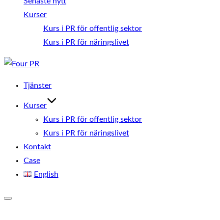
Senaste nytt
Kurser
Kurs i PR för offentlig sektor
Kurs i PR för näringslivet
Hoppa
till
Tjänster
innehåll
Kurser
Kurs i PR för offentlig sektor
Kurs i PR för näringslivet
Kontakt
Case
English
Slå
på/av