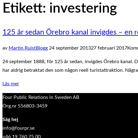
Etikett:
investering
sidopanel
och
navigation
125 år sedan Örebro kanal invigdes – en r
Publicerat
av
Martin Ruist
Blogg
24 september 2013
27 februari 2017
Komm
den
24 september 1888, för 125 år sedan, invigdes Örebro kanal. D
har aldrig betraktat den som någon reell turistattraktion. Någr
”125
Läs mer
år
Four Public Relations in Sweden AB
sedan
Org.nr 556803-3459
Örebro
kanal
Säg hej
invigdes
info@fourpr.se
–
+46 19 760 75 00