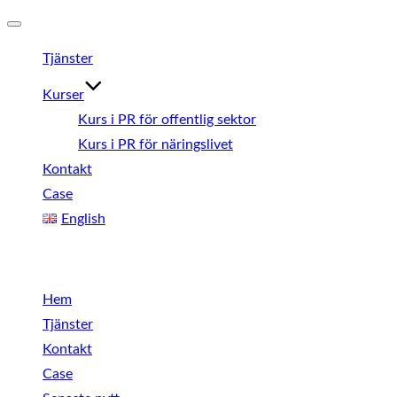
Slå
Tjänster
på/av
navigering
Kurser
Kurs i PR för offentlig sektor
Kurs i PR för näringslivet
Kontakt
Case
English
Meny
Hem
Tjänster
Kontakt
Case