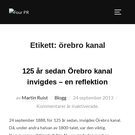
Hoppa
till
SLÅ PÅ
innehåll
Etikett:
örebro kanal
125 år sedan Örebro kanal
invigdes – en reflektion
Publicerat
av
Martin Ruist
Blogg
24 september 2013
den
Kommentarer är inaktiverade.
24 september 1888, för 125 år sedan, invigdes Örebro kanal.
Då, under andra halvan av 1800-talet, var den viktig.