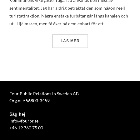
Kommunens viktigaste fråga. Nu används den mest av
sentimentalitet. Jag har aldrig betraktat den som någon reell
turistattraktion. Några enstaka turbåtar går längs kanalen och
ut i Hjälmaren, men få åker på dem enbart för att …
”125 ÅR SEDAN ÖREBRO KA
LÄS MER
Four Public Relations in Sweden AB
Org.nr 556803-3459
Säg hej
info@fourpr.se
+46 19 760 75 00