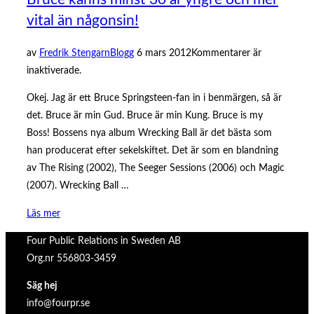
vital än någonsin!
Publicerat
av
Fredrik Stengarn
Blogg
6 mars 2012
Kommentarer är
den
inaktiverade.
Okej. Jag är ett Bruce Springsteen-fan in i benmärgen, så är
det. Bruce är min Gud. Bruce är min Kung. Bruce is my
Boss! Bossens nya album Wrecking Ball är det bästa som
han producerat efter sekelskiftet. Det är som en blandning
av The Rising (2002), The Seeger Sessions (2006) och Magic
(2007). Wrecking Ball …
”Bruce
Läs mer
känns
Four Public Relations in Sweden AB
minst
Org.nr 556803-3459
30
år
Säg hej
yngre
info@fourpr.se