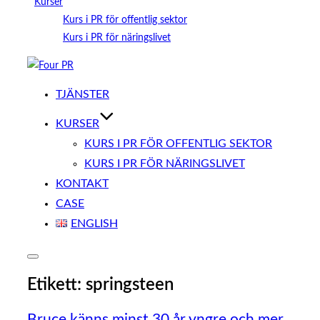
Kurser
Kurs i PR för offentlig sektor
Kurs i PR för näringslivet
Hoppa
till
TJÄNSTER
innehåll
KURSER
KURS I PR FÖR OFFENTLIG SEKTOR
KURS I PR FÖR NÄRINGSLIVET
KONTAKT
CASE
ENGLISH
Slå
på/av
Etikett:
springsteen
sidopanel
och
navigation
Bruce känns minst 30 år yngre och mer