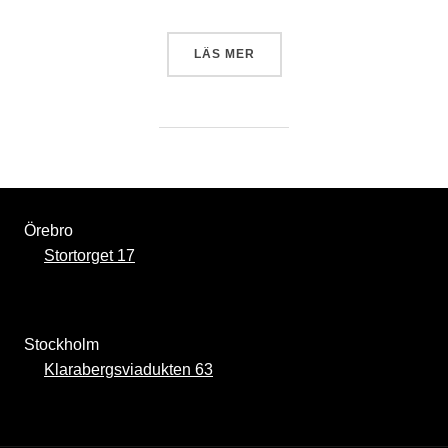
”NYHET: FREDRIK REINFEL
LÄS MER
Örebro
Stortorget 17
Stockholm
Klarabergsviadukten 63