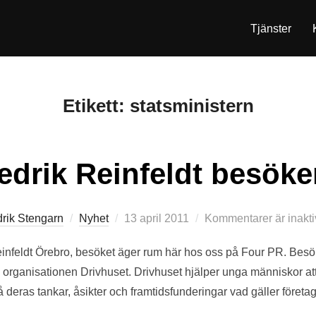
Tjänster
Etikett:
statsministern
edrik Reinfeldt besök
Publicerat
drik Stengarn
Nyhet
13 april 2011
Kommentarer är inakti
den
einfeldt Örebro, besöket äger rum här hos oss på Four PR. Besö
rganisationen Drivhuset. Drivhuset hjälper unga människor att s
 på deras tankar, åsikter och framtidsfunderingar vad gäller föret