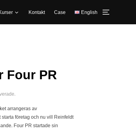
Kurser
Kontakt
Case
English
SLÅ PÅ/A
er Four PR
verade.
ket arrangeras av
tarta företag och nu vill Reinfeldt
agande. Four PR startade sin