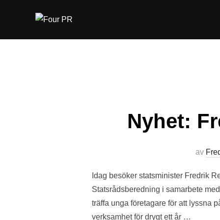
Hoppa
till
innehåll
Nyhet: Fr
av
Fre
Idag besöker statsminister Fredrik R
Statsrådsberedning i samarbete med o
träffa unga företagare för att lyssna
verksamhet för drygt ett år …