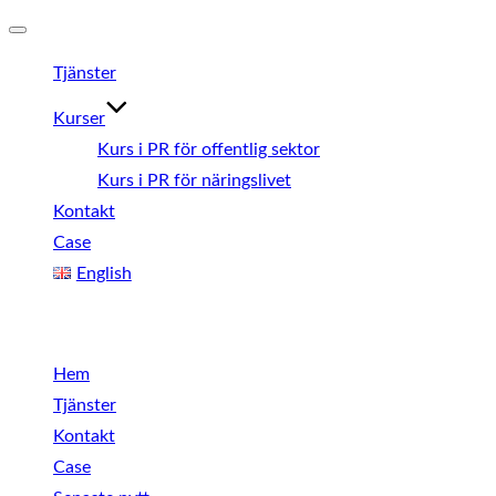
Slå
Tjänster
på/av
navigering
Kurser
Kurs i PR för offentlig sektor
Kurs i PR för näringslivet
Kontakt
Case
English
Meny
Hem
Tjänster
Kontakt
Case