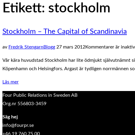
Etikett:
stockholm
sidopanel
och
navigation
Stockholm – The Capital of Scandinavia
Publicerat
av
Fredrik Stengarn
Blogg
27 mars 2012
Kommentarer är inaktiv
den
Vår kära huvudstad Stockholm har lite ödmjukt självutnämnt sig
Köpenhamn och Helsingfors. Argast är tydligen norrmännen som 
”Stockholm
Läs mer
–
Four Public Relations in Sweden AB
The
Org.nr 556803-3459
Capital
of
Säg hej
Scandinavia”
info@fourpr.se
+46 19 760 75 00