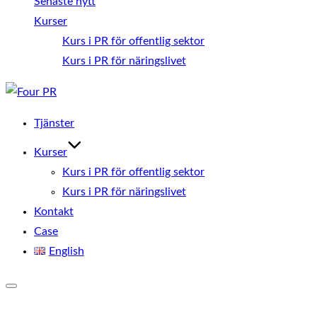
Senaste nytt
Kurser
Kurs i PR för offentlig sektor
Kurs i PR för näringslivet
Hoppa
till
Tjänster
innehåll
Kurser
Kurs i PR för offentlig sektor
Kurs i PR för näringslivet
Kontakt
Case
English
Slå
på/av