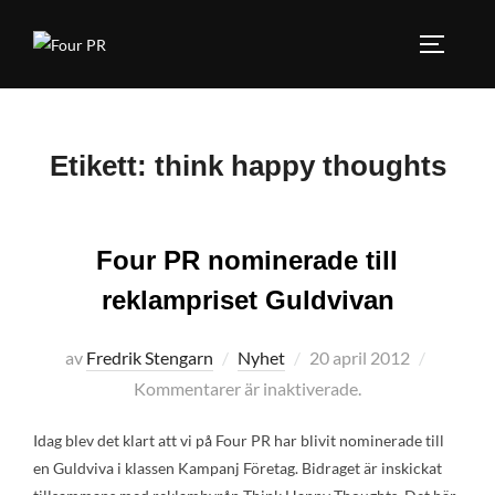
Hoppa
till
SLÅ PÅ
innehåll
Etikett:
think happy thoughts
Four PR nominerade till
reklampriset Guldvivan
Publicerat
av
Fredrik Stengarn
Nyhet
20 april 2012
den
Kommentarer är inaktiverade.
Idag blev det klart att vi på Four PR har blivit nominerade till
en Guldviva i klassen Kampanj Företag. Bidraget är inskickat