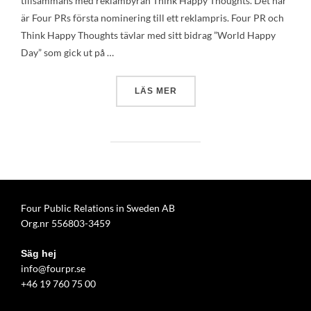
tillsammans med reklambyrån Think Happy Thoughts. Det här
är Four PRs första nominering till ett reklampris. Four PR och
Think Happy Thoughts tävlar med sitt bidrag ”World Happy
Day” som gick ut på …
”FOUR PR NOMINERADE TIL
LÄS MER
Four Public Relations in Sweden AB
Org.nr 556803-3459
Säg hej
info@fourpr.se
+46 19 760 75 00